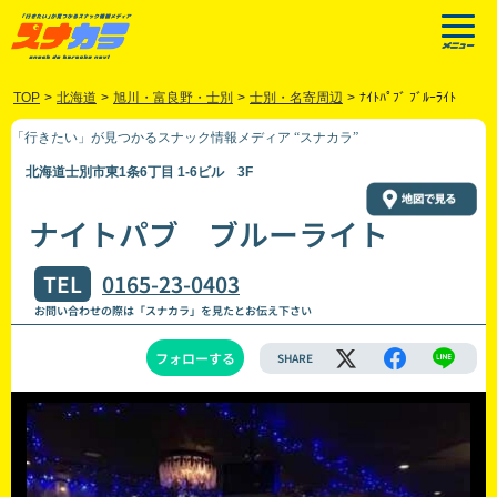
TOP
>
北海道
>
旭川・富良野・士別
>
士別・名寄周辺
>
ﾅｲﾄﾊﾟﾌﾞ ﾌﾞﾙｰﾗｲﾄ
「行きたい」が見つかるスナック情報メディア “スナカラ”
北海道士別市東1条6丁目 1-6ビル 3F
ナイトパブ ブルーライト
TEL
0165-23-0403
お問い合わせの際は「スナカラ」を見たとお伝え下さい
フォローする
SHARE