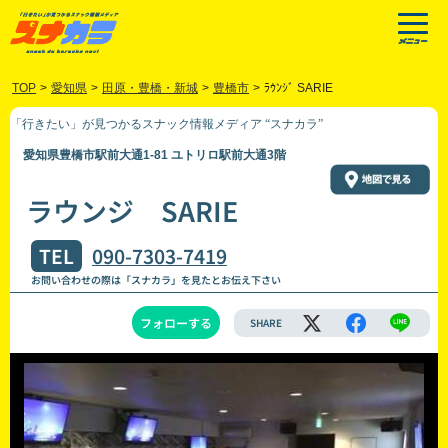
TOP
>
愛知県
>
田原・豊橋・新城
>
豊橋市
>
ﾗｳﾝｼﾞ SARIE
「行きたい」が見つかるスナック情報メディア “スナカラ”
愛知県豊橋市駅前大通1-81 ユトリロ駅前大通3階
ラウンジ SARIE
TEL
090-7303-7419
お問い合わせの際は「スナカラ」を見たとお伝え下さい
フォローする
SHARE