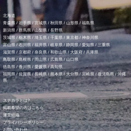
北海道
青森県
/
岩手県
/
宮城県
/
秋田県
/
山形県
/
福島県
新潟県
/
群馬県
/
山梨県
/
長野県
茨城県
/
栃木県
/
埼玉県
/
千葉県
/
東京都
/
神奈川県
富山県
/
石川県
/
福井県
/
岐阜県
/
静岡県
/
愛知県
/
三重県
滋賀県
/
京都府
/
奈良県
/
和歌山県
/
大阪府
/
兵庫県
鳥取県
/
島根県
/
岡山県
/
広島県
/
山口県
徳島県
/
香川県
/
愛媛県
/
高知県
福岡県
/
佐賀県
/
長崎県
/
熊本県
/
大分県
/
宮崎県
/
鹿児島県
/
沖縄
県
スナカラとは?
掲載希望の方はこちら
運営組織
プライバシーポリシー
お問い合わせ