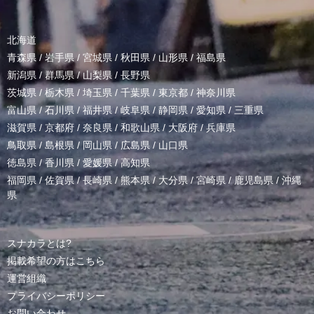
北海道
青森県
/
岩手県
/
宮城県
/
秋田県
/
山形県
/
福島県
新潟県
/
群馬県
/
山梨県
/
長野県
茨城県
/
栃木県
/
埼玉県
/
千葉県
/
東京都
/
神奈川県
富山県
/
石川県
/
福井県
/
岐阜県
/
静岡県
/
愛知県
/
三重県
滋賀県
/
京都府
/
奈良県
/
和歌山県
/
大阪府
/
兵庫県
鳥取県
/
島根県
/
岡山県
/
広島県
/
山口県
徳島県
/
香川県
/
愛媛県
/
高知県
福岡県
/
佐賀県
/
長崎県
/
熊本県
/
大分県
/
宮崎県
/
鹿児島県
/
沖縄
県
スナカラとは?
掲載希望の方はこちら
運営組織
プライバシーポリシー
お問い合わせ