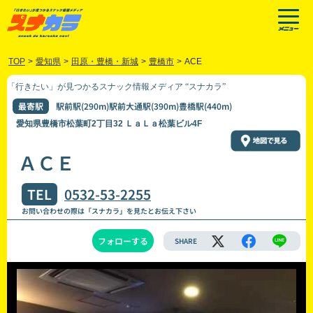
TOP
>
愛知県
>
田原・豊橋・新城
>
豊橋市
>
ACE
「行きたい」が見つかるスナック情報メディア “スナカラ”
最寄駅
駅前駅(290m)駅前大通駅(390m)豊橋駅(440m)
愛知県豊橋市松葉町2丁目32 ＬａＬａ松葉ビル4F
ＡＣＥ
TEL
0532-53-2255
お問い合わせの際は「スナカラ」を見たとお伝え下さい
フォローする
SHARE