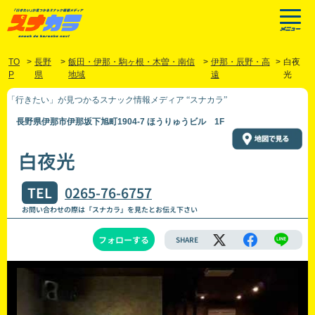
TO
>
長野
>
飯田・伊那・駒ヶ根・木曽・南信
>
伊那・辰野・高
>
白夜
P
県
地域
遠
光
「行きたい」が見つかるスナック情報メディア “スナカラ”
長野県伊那市伊那坂下旭町1904-7 ほうりゅうビル 1F
白夜光
TEL
0265-76-6757
お問い合わせの際は「スナカラ」を見たとお伝え下さい
フォローする
SHARE