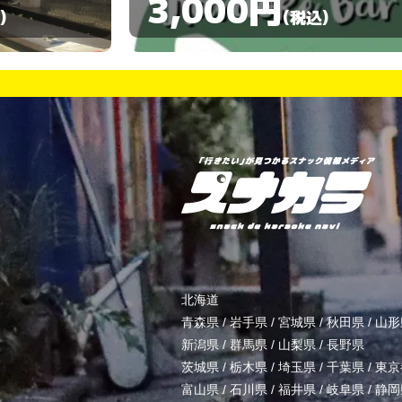
3,000円
)
(税込)
北海道
青森県
/
岩手県
/
宮城県
/
秋田県
/
山形
新潟県
/
群馬県
/
山梨県
/
長野県
茨城県
/
栃木県
/
埼玉県
/
千葉県
/
東京
富山県
/
石川県
/
福井県
/
岐阜県
/
静岡