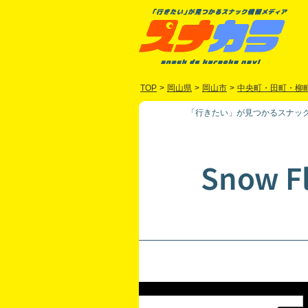
TOP
>
岡山県
>
岡山市
>
中央町・田町・柳
「行きたい」が見つかるスナック
Snow F