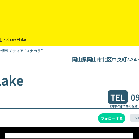
町
>
Snow Flake
情報メディア “スナカラ”
岡山県岡山市北区中央町7-24
lake
TEL
0
お問い合わせの際は
SH
フォローする