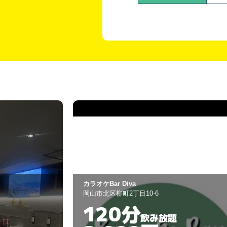
スナックｙｏｕｋｏ
岡山市北区中央町4-27
90分
飲み放題