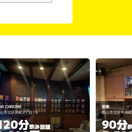
ク
園
５０
山市北区中央町4-14
岡山市北区田町2-6
90分
90分
飲み放題