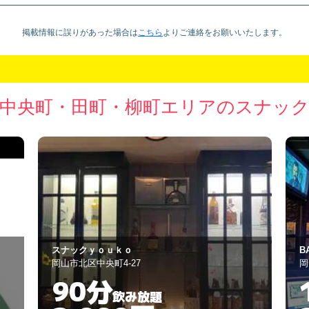
掲載情報に誤りがあった場合は
こちら
より
ご連絡をお願いいたします。
中央町・田町・柳町エリアのスナッ
BAR CHROME
紫
岡山市北区田町2丁目7-6
岡
120分
飲み放題