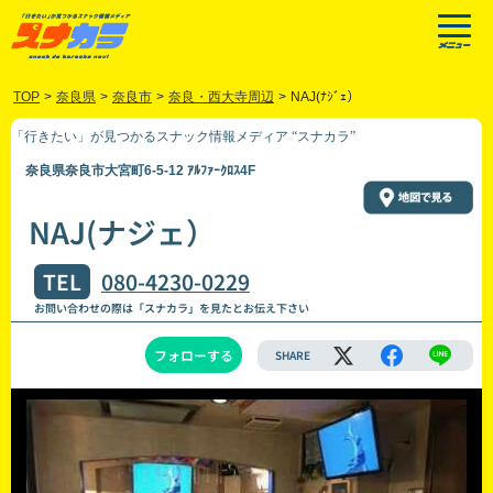
TOP
>
奈良県
>
奈良市
>
奈良・西大寺周辺
>
NAJ(ﾅｼﾞｪ）
「行きたい」が見つかるスナック情報メディア “スナカラ”
奈良県奈良市大宮町6-5-12 ｱﾙﾌｧｰｸﾛｽ4F
NAJ(ナジェ）
TEL
080-4230-0229
お問い合わせの際は「スナカラ」を見たとお伝え下さい
フォローする
SHARE