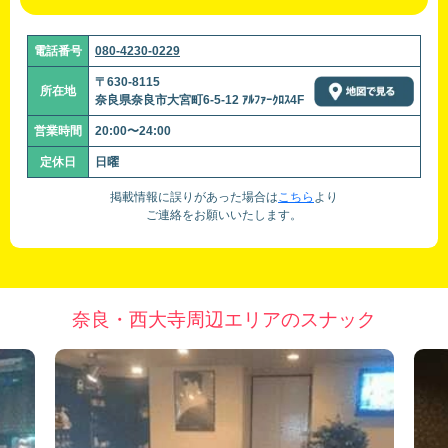
電話番号
080-4230-0229
〒630-8115
所在地
奈良県奈良市大宮町6-5-12 ｱﾙﾌｧｰｸﾛｽ4F
営業時間
20:00〜24:00
定休日
日曜
掲載情報に誤りがあった場合は
こちら
より
ご連絡をお願いいたします。
奈良・西大寺周辺エリアのスナック