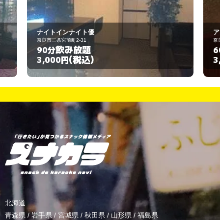
アイリス
奈良市大宮町6丁目7-8
飲み放題
60分
(税込)
3,000円
北海道
青森県
/
岩手県
/
宮城県
/
秋田県
/
山形県
/
福島県