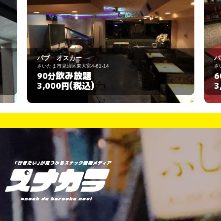
バー姐
4
さいたま市大宮区仲町1-62-1 1F
飲み放題
60分
(税込)
3,000円