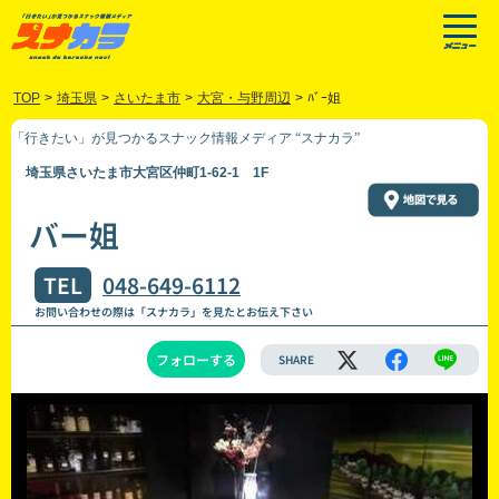
TOP
>
埼玉県
>
さいたま市
>
大宮・与野周辺
>
ﾊﾞｰ姐
「行きたい」が見つかるスナック情報メディア “スナカラ”
埼玉県さいたま市大宮区仲町1-62-1 1F
バー姐
TEL
048-649-6112
お問い合わせの際は「スナカラ」を見たとお伝え下さい
フォローする
SHARE