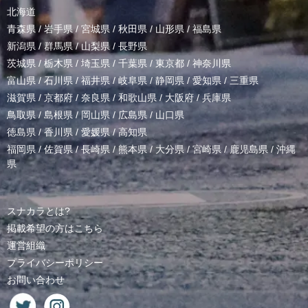
北海道
青森県
/
岩手県
/
宮城県
/
秋田県
/
山形県
/
福島県
新潟県
/
群馬県
/
山梨県
/
長野県
茨城県
/
栃木県
/
埼玉県
/
千葉県
/
東京都
/
神奈川県
富山県
/
石川県
/
福井県
/
岐阜県
/
静岡県
/
愛知県
/
三重県
滋賀県
/
京都府
/
奈良県
/
和歌山県
/
大阪府
/
兵庫県
鳥取県
/
島根県
/
岡山県
/
広島県
/
山口県
徳島県
/
香川県
/
愛媛県
/
高知県
福岡県
/
佐賀県
/
長崎県
/
熊本県
/
大分県
/
宮崎県
/
鹿児島県
/
沖縄
県
スナカラとは?
掲載希望の方はこちら
運営組織
プライバシーポリシー
お問い合わせ