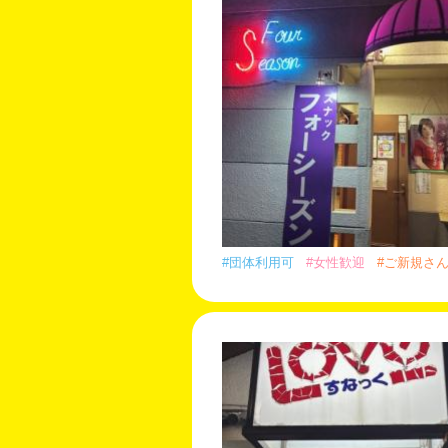
#団体利用可
#女性歓迎
#ご新規さ