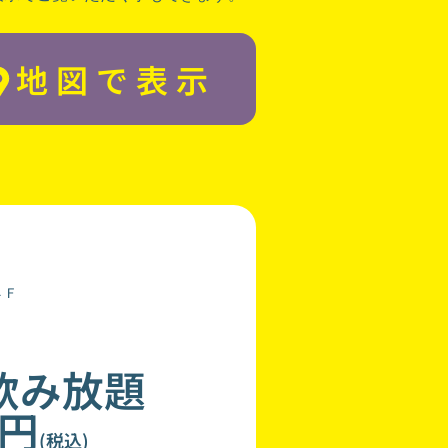
地図で表示
４Ｆ
飲み放題
0円
(税込)