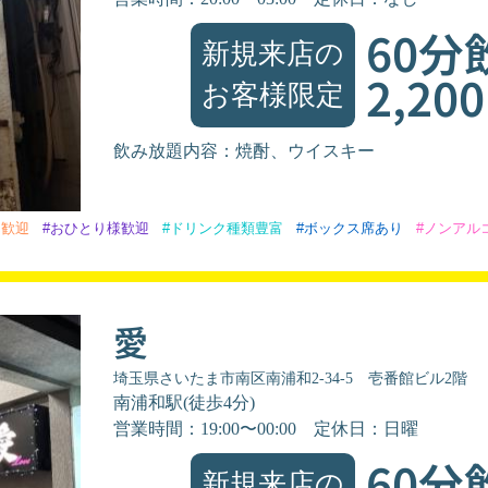
60分
新規来店の
2,20
お客様限定
飲み放題内容：焼酎、ウイスキー
ん歓迎
#おひとり様歓迎
#ドリンク種類豊富
#ボックス席あり
#ノンアル
愛
埼玉県さいたま市南区南浦和2-34-5 壱番館ビル2階
南浦和駅(徒歩4分)
営業時間：19:00〜00:00
定休日：日曜
60分
新規来店の