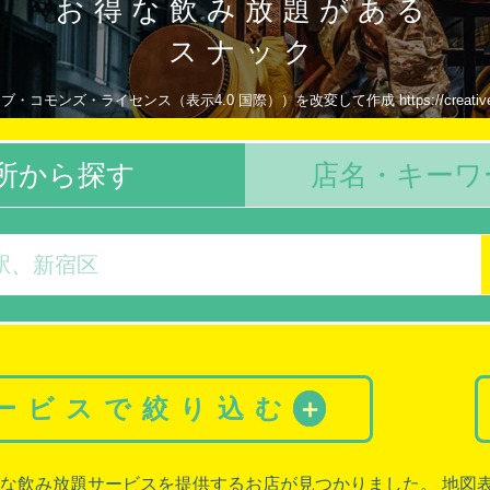
お得な飲み放題がある
スナック
・コモンズ・ライセンス（表示4.0 国際））を改変して作成 https://creativecommon
所から探す
店名・キーワ
サービスで絞り込む
＋
な飲み放題サービスを提供するお店が見つかりました。 地図