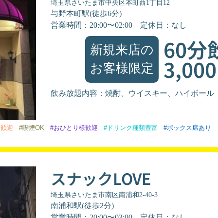
埼玉県さいたま市中央区本町西1丁目12
与野本町駅(徒歩6分)
営業時間：20:00〜02:00
定休日：なし
60分
新規来店の
3,00
お客様限定
飲み放題内容：焼酎、ウイスキー、ハイボール
ん歓迎
#喫煙OK
#おひとり様歓迎
#ドリンク種類豊富
#ボックス席あり
スナックLOVE
埼玉県さいたま市南区南浦和2-40-3
南浦和駅(徒歩2分)
営業時間：20:00〜03:00
定休日：なし