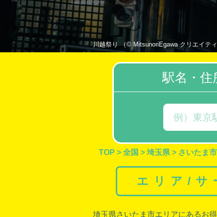
川越祭り （© MitsunoriEgawa クリエイティブ
駅名・住
TOP
>
全国
>
埼玉県
>
さいたま市
エリア/
埼玉県さいたま市エリアにあるお得