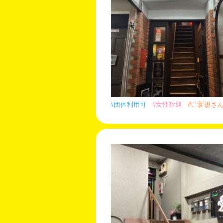
#団体利用可
#女性歓迎
#ご新規さ