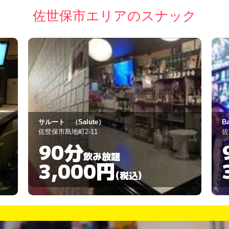
佐世保市エリアのスナック
Bar TRICKY
イ
佐世保市山県町1-24 2F
佐
90分
飲み放題
3,000円
(税込)