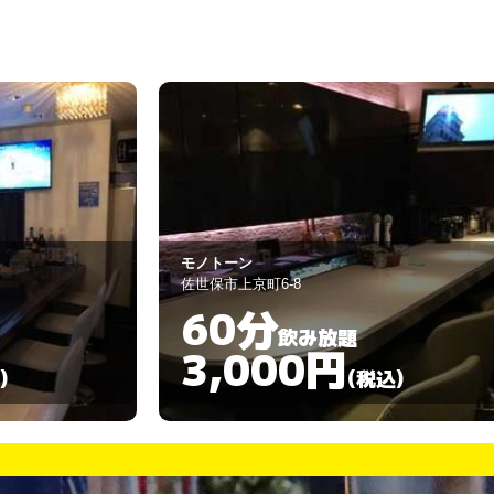
サルート （Salute）
佐世保市島地町2-11
90分
飲み放題
3,000円
)
(税込)