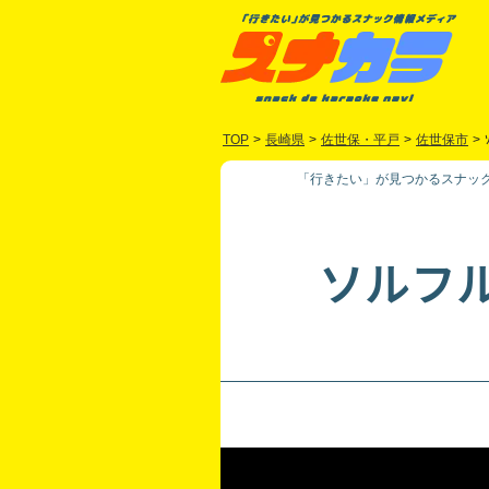
TOP
>
長崎県
>
佐世保・平戸
>
佐世保市
>
「行きたい」が見つかるスナック
ソルフ