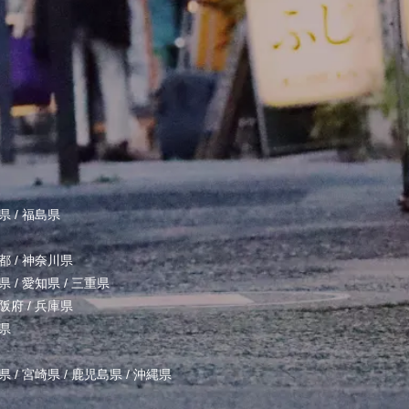
県
/
福島県
都
/
神奈川県
県
/
愛知県
/
三重県
阪府
/
兵庫県
県
県
/
宮崎県
/
鹿児島県
/
沖縄県