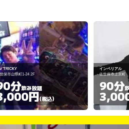
ンペリアル
CLAiR
世保市上京町
佐世保市塩浜町1-
90分
90分
飲み放題
3,000円
3,00
(税込)