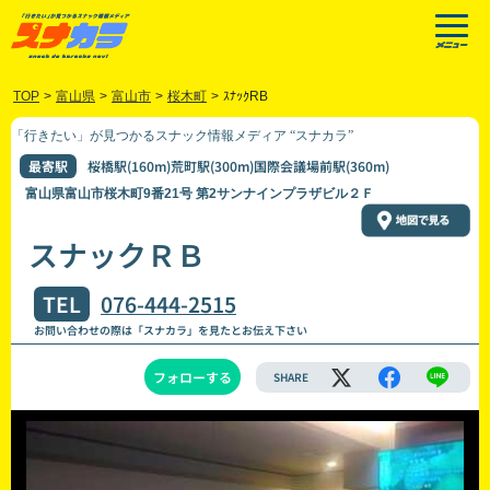
TOP
>
富山県
>
富山市
>
桜木町
>
ｽﾅｯｸRB
「行きたい」が見つかるスナック情報メディア “スナカラ”
最寄駅
桜橋駅(160m)荒町駅(300m)国際会議場前駅(360m)
富山県富山市桜木町9番21号 第2サンナインプラザビル２Ｆ
スナックＲＢ
TEL
076-444-2515
お問い合わせの際は「スナカラ」を見たとお伝え下さい
フォローする
SHARE