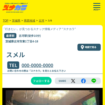
TOP
>
茨城県
>
県西地域
>
古河
>
ｽﾒﾙ
「行きたい」が見つかるスナック情報メディア “スナカラ”
最寄駅
古河駅(徒歩10分)
茨城県古河市東1丁目4-18
スメル
TEL
000-0000-0000
お問い合わせの際は「スナカラ」を見たとお伝え下さい
フォローする
SHARE