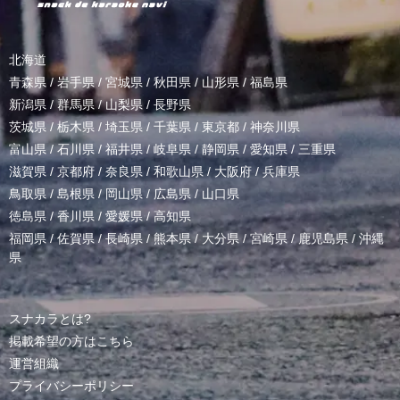
北海道
青森県
/
岩手県
/
宮城県
/
秋田県
/
山形県
/
福島県
新潟県
/
群馬県
/
山梨県
/
長野県
茨城県
/
栃木県
/
埼玉県
/
千葉県
/
東京都
/
神奈川県
富山県
/
石川県
/
福井県
/
岐阜県
/
静岡県
/
愛知県
/
三重県
滋賀県
/
京都府
/
奈良県
/
和歌山県
/
大阪府
/
兵庫県
鳥取県
/
島根県
/
岡山県
/
広島県
/
山口県
徳島県
/
香川県
/
愛媛県
/
高知県
福岡県
/
佐賀県
/
長崎県
/
熊本県
/
大分県
/
宮崎県
/
鹿児島県
/
沖縄
県
スナカラとは?
掲載希望の方はこちら
運営組織
プライバシーポリシー