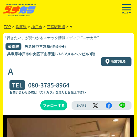
TOP
>
兵庫県
>
神戸市
>
三宮駅周辺
>
A
「行きたい」が見つかるスナック情報メディア “スナカラ”
最寄駅
阪急神戸三宮駅(徒歩4分)
兵庫県神戸市中央区下山手通1-3-6 Vメルヘンビル3階
A
TEL
080-3785-8964
お問い合わせの際は「スナカラ」を見たとお伝え下さい
フォローする
SHARE