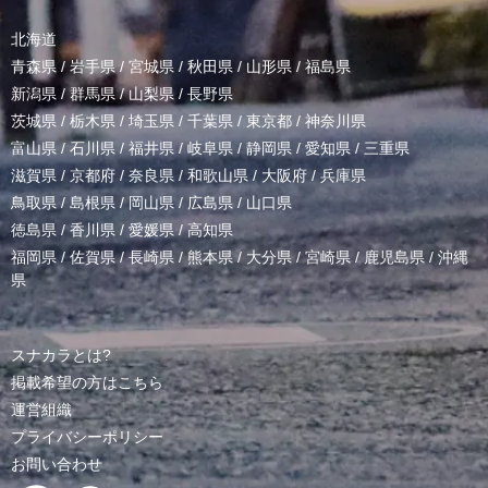
北海道
青森県
/
岩手県
/
宮城県
/
秋田県
/
山形県
/
福島県
新潟県
/
群馬県
/
山梨県
/
長野県
茨城県
/
栃木県
/
埼玉県
/
千葉県
/
東京都
/
神奈川県
富山県
/
石川県
/
福井県
/
岐阜県
/
静岡県
/
愛知県
/
三重県
滋賀県
/
京都府
/
奈良県
/
和歌山県
/
大阪府
/
兵庫県
鳥取県
/
島根県
/
岡山県
/
広島県
/
山口県
徳島県
/
香川県
/
愛媛県
/
高知県
福岡県
/
佐賀県
/
長崎県
/
熊本県
/
大分県
/
宮崎県
/
鹿児島県
/
沖縄
県
スナカラとは?
掲載希望の方はこちら
運営組織
プライバシーポリシー
お問い合わせ