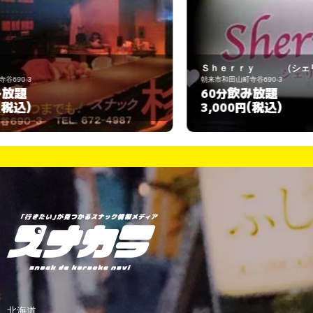
Ｓｈｅｒｒｙ （シェリ－）
朝来市和田山町寺谷690-3
飲み放題
60分
(税込)
3,000円
北海道