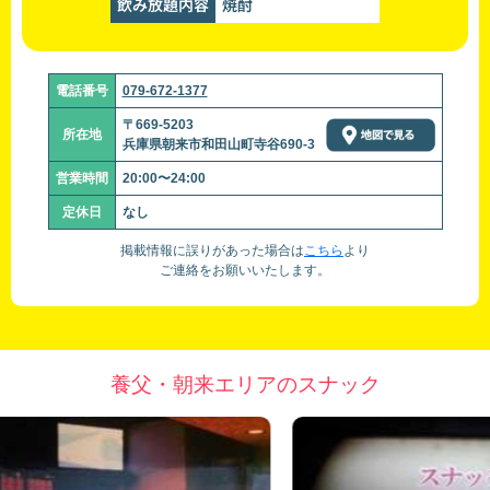
飲み放題内容
焼酎
電話番号
079-672-1377
〒669-5203
所在地
兵庫県朝来市和田山町寺谷690-3
営業時間
20:00〜24:00
定休日
なし
掲載情報に誤りがあった場合は
こちら
より
ご連絡をお願いいたします。
養父・朝来エリアのスナック