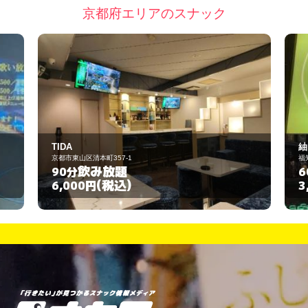
京都府エリアのスナック
TIDA
紬
京都市東山区清本町357-1
福知山市中ノ200 -6
飲み放題
飲み放
90分
60分
(税込)
(税
6,000円
3,000円