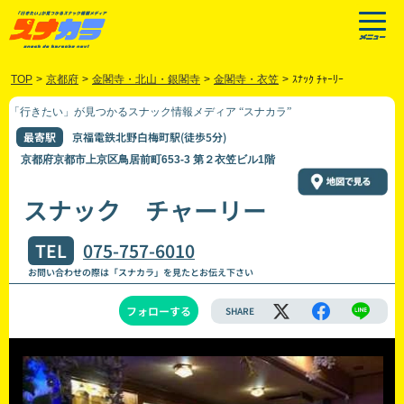
TOP
>
京都府
>
金閣寺・北山・銀閣寺
>
金閣寺・衣笠
>
ｽﾅｯｸ ﾁｬｰﾘｰ
「行きたい」が見つかるスナック情報メディア “スナカラ”
最寄駅
京福電鉄北野白梅町駅(徒歩5分)
京都府京都市上京区鳥居前町653-3 第２衣笠ビル1階
スナック チャーリー
TEL
075-757-6010
お問い合わせの際は「スナカラ」を見たとお伝え下さい
フォローする
SHARE