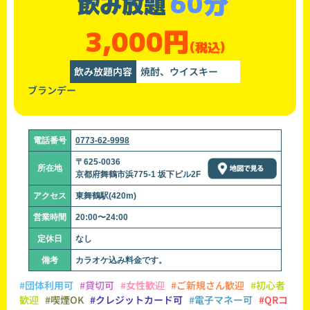
60分
飲み放題
3,000円
(税込)
飲み放題内容
焼酎、ウイスキー
ブランデー
電話番号
0773-62-9998
〒625-0036
所在地
京都府舞鶴市浜775-1 坂下ビル2F
アクセス
東舞鶴駅(420m)
営業時間
20:00〜24:00
定休日
なし
備考
カラオケ込み料金です。
#団体利用可
#貸切可
#女性歓迎
#ご新規さん歓迎
#初心者
歓迎
#喫煙OK
#クレジットカード可
#電子マネー可
#QRコ