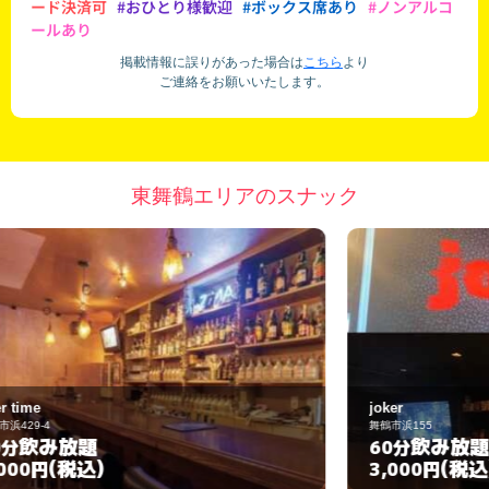
ード決済可
#おひとり様歓迎
#ボックス席あり
#ノンアルコ
ールあり
掲載情報に誤りがあった場合は
こちら
より
ご連絡をお願いいたします。
東舞鶴エリアのスナック
joker
B
舞鶴市浜155
舞
飲み放題
60分
(税込)
3,000円
3