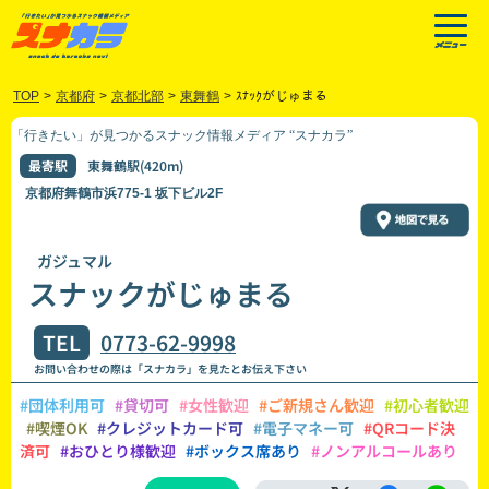
TOP
>
京都府
>
京都北部
>
東舞鶴
>
ｽﾅｯｸがじゅまる
「行きたい」が見つかるスナック情報メディア “スナカラ”
最寄駅
東舞鶴駅(420m)
京都府舞鶴市浜775-1 坂下ビル2F
ガジュマル
スナックがじゅまる
TEL
0773-62-9998
お問い合わせの際は「スナカラ」を見たとお伝え下さい
#団体利用可
#貸切可
#女性歓迎
#ご新規さん歓迎
#初心者歓迎
#喫煙OK
#クレジットカード可
#電子マネー可
#QRコード決
済可
#おひとり様歓迎
#ボックス席あり
#ノンアルコールあり