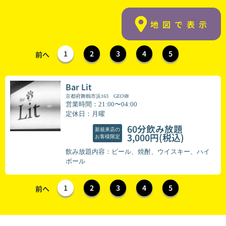
地図で表示
1
2
3
4
5
前へ
Bar Lit
京都府舞鶴市浜163 GEOⅧ
営業時間：21:00〜04:00
定休日：月曜
60分飲み放題
新規来店の
(税込)
3,000円
お客様限定
飲み放題内容：ビール、焼酎、ウイスキー、ハイ
ボール
1
2
3
4
5
前へ