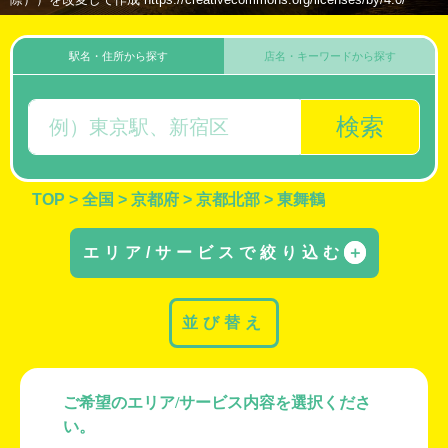
駅名・住所から探す
店名・キーワードから探す
検索
TOP
>
全国
>
京都府
>
京都北部
>
東舞鶴
エリア/サービスで絞り込む
＋
並び替え
ご希望のエリア/サービス内容を選択くださ
い。