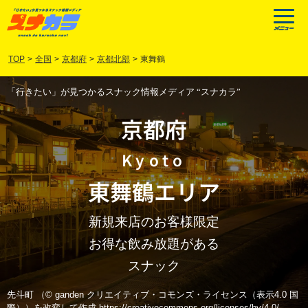
TOP
>
全国
>
京都府
>
京都北部
>
東舞鶴
「行きたい」が見つかるスナック情報メディア “スナカラ”
京都府
Kyoto
東舞鶴
エリア
新規来店のお客様限定
お得な飲み放題がある
スナック
先斗町 （© ganden クリエイティブ・コモンズ・ライセンス（表示4.0 国
際））を改変して作成 https://creativecommons.org/licenses/by/4.0/