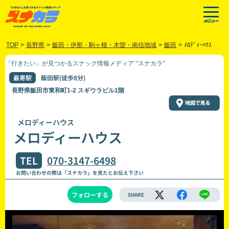
TOP
>
長野県
>
飯田・伊那・駒ヶ根・木曽・南信地域
>
飯田
>
ﾒﾛﾃﾞｨｰﾊｳｽ
「行きたい」が見つかるスナック情報メディア “スナカラ”
最寄駅
飯田駅(徒歩8分)
長野県飯田市東和町1-2 スギウラビル1階
メロディーハウス
メロディーハウス
TEL
070-3147-6498
お問い合わせの際は「スナカラ」を見たとお伝え下さい
フォローする
SHARE