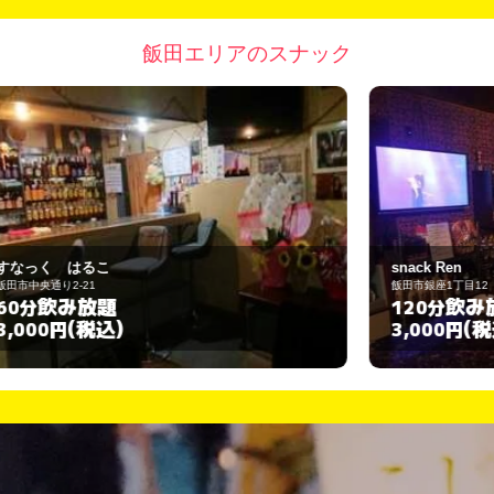
飯田エリアのスナック
snack Ren
飯田市銀座1丁目12
飯
飲み放題
120分
(税込)
3,000円
3