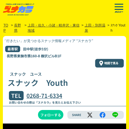
TO
>
長野
>
上田・佐久・小諸・軽井沢・東信
>
上田・別所温
>
ｽﾅｯｸ Yout
P
県
地域
泉
h
「行きたい」が見つかるスナック情報メディア “スナカラ”
最寄駅
田中駅(徒歩5分)
長野県東御市県160-8 柳沢ビルB1F
スナック ユース
スナック Youth
TEL
0268-71-6334
お問い合わせの際は「スナカラ」を見たとお伝え下さい
フォローする
SHARE