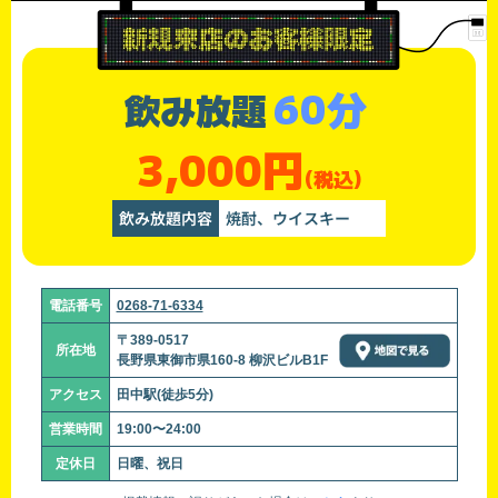
60分
飲み放題
3,000円
(税込)
飲み放題内容
焼酎、ウイスキー
電話番号
0268-71-6334
〒389-0517
所在地
長野県東御市県160-8 柳沢ビルB1F
アクセス
田中駅(徒歩5分)
営業時間
19:00〜24:00
定休日
日曜、祝日