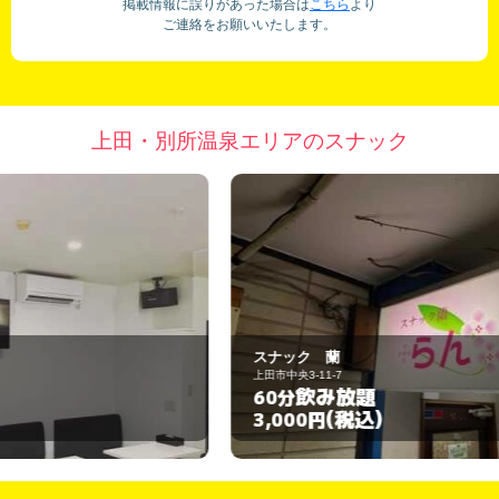
掲載情報に誤りがあった場合は
こちら
より
ご連絡をお願いいたします。
上田・別所温泉エリアのスナック
スナック 蘭
H
上田市中央3-11-7
上
飲み放題
60分
(税込)
3,000円
3