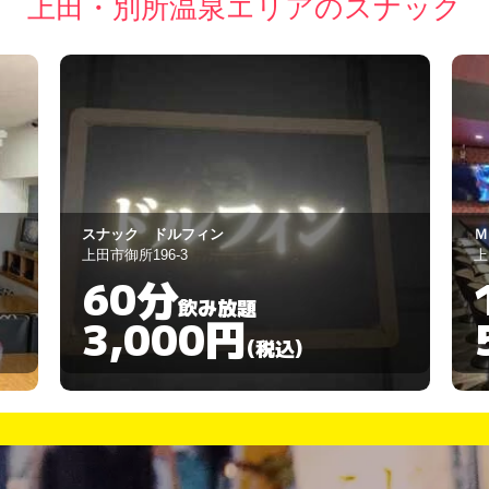
上田・別所温泉エリアのスナック
ＭＵＳＩＣ ＢＡＲ ＫＵＲＡＹＡ
C
上田市上丸子1015
上
180分
飲み放題
5,500円
(税込)