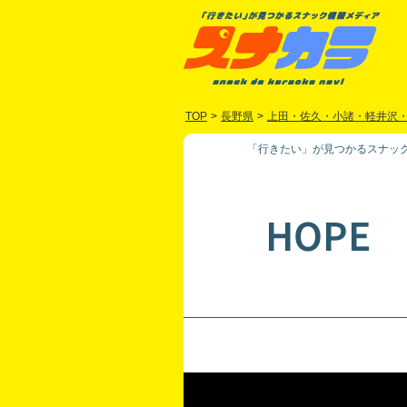
TOP
>
長野県
>
上田・佐久・小諸・軽井沢
「行きたい」が見つかるスナック
HOPE