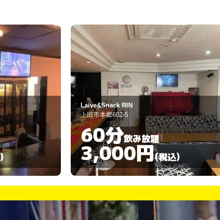
スナック ドルフィン
上田市御所196-3
60分
飲み放題
3,000円
)
(税込)