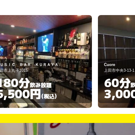
uore
スナック 蘭
田市中央3-13-1
上田市中央3-11-7
60分
60分
飲み放題
3,000円
3,00
(税込)