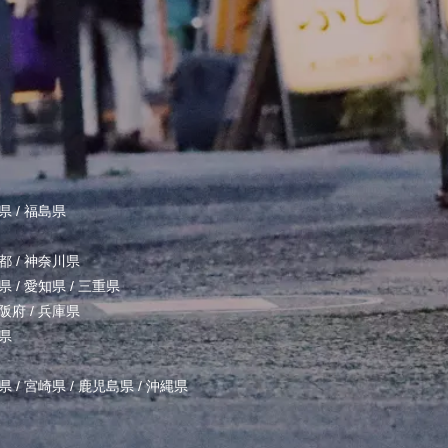
県
/
福島県
都
/
神奈川県
県
/
愛知県
/
三重県
阪府
/
兵庫県
県
県
/
宮崎県
/
鹿児島県
/
沖縄県