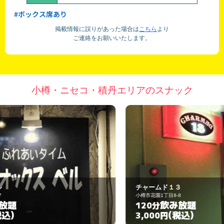
#ボックス席あり
掲載情報に誤りがあった場合は
こちら
より
ご連絡をお願いいたします。
小樽・ニセコ・積丹エリアのスナック
チャームド１３
小樽市花園1丁目8-8
岩
飲み放題
120分
9
(税込)
3,000円
3