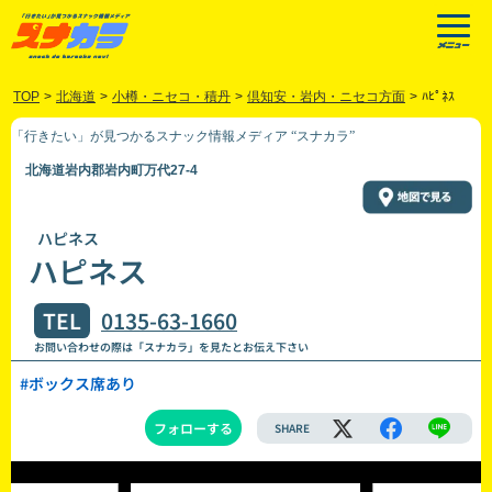
TOP
>
北海道
>
小樽・ニセコ・積丹
>
倶知安・岩内・ニセコ方面
>
ﾊﾋﾟﾈｽ
「行きたい」が見つかるスナック情報メディア “スナカラ”
北海道岩内郡岩内町万代27-4
ハピネス
ハピネス
TEL
0135-63-1660
お問い合わせの際は「スナカラ」を見たとお伝え下さい
#ボックス席あり
フォローする
SHARE