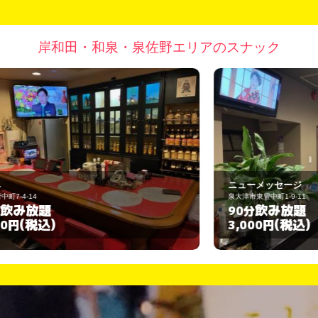
岸和田・和泉・泉佐野エリアのスナック
ニューメッセージ
泉大津市東豊中町1-9-11
岸
飲み放題
90分
(税込)
3,000円