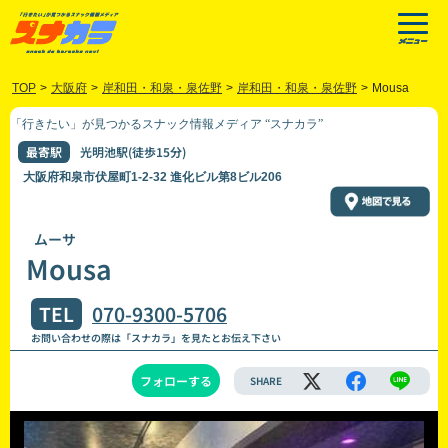
TOP
>
大阪府
>
岸和田・和泉・泉佐野
>
岸和田・和泉・泉佐野
>
Mousa
「行きたい」が見つかるスナック情報メディア “スナカラ”
最寄駅
光明池駅(徒歩15分)
大阪府和泉市伏屋町1-2-32 進化ビル第8ビル206
ムーサ
Mousa
TEL
070-9300-5706
お問い合わせの際は「スナカラ」を見たとお伝え下さい
フォローする
SHARE