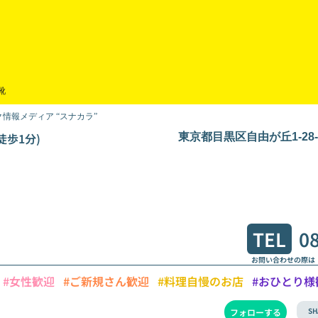
靴
情報メディア “スナカラ”
徒歩1分)
東京都目黒区自由が丘1-28
TEL
0
お問い合わせの際は
#女性歓迎
#ご新規さん歓迎
#料理自慢のお店
#おひとり様
SH
フォローする