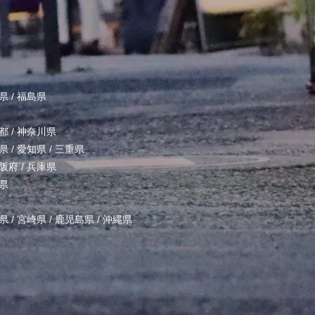
県
/
福島県
都
/
神奈川県
県
/
愛知県
/
三重県
阪府
/
兵庫県
県
県
/
宮崎県
/
鹿児島県
/
沖縄県