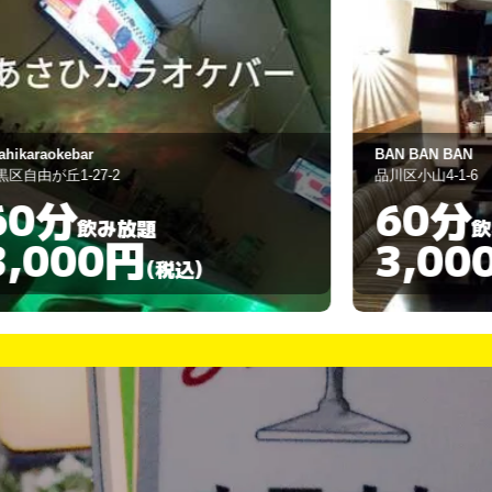
AN BAN BAN
新台北
川区小山4-1-6
世田谷区池尻2-30-
60分
60分
飲み放題
3,000円
3,00
(税込)