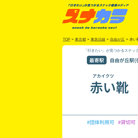
TOP
>
東京都
>
東急沿線
>
自由が丘
>
赤い
「行きたい」が見つかるスナック
最寄駅
自由が丘駅(
アカイクツ
赤い靴
#団体利用可
#貸切可