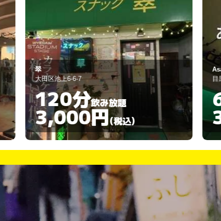
Asahikaraokebar
B
目黒区自由が丘1-27-2
品
60分
飲み放題
3,000円
(税込)