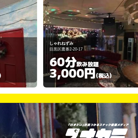
翠
大田区池上6-6-7
120分
飲み放題
3,000円
)
(税込)