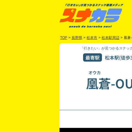
TOP
>
長野県
>
松本市
>
松本駅周辺
>
凰蒼-
「行きたい」が見つかるスナック
最寄駅
松本駅(徒歩3
オウカ
凰蒼-OU