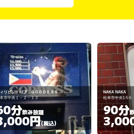
AKA NAKA
スナック ＹＯＡ
本市中央1-5-5
松本市大手４丁
90分
60分
飲み放題
3,000円
4,00
(税込)