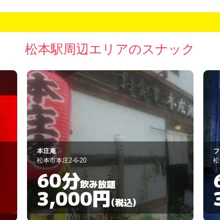
松本駅周辺エリアのスナック
フィリピン・パブ ＧＯＤＤＥＳＳ
N
松本市中央１－２－１２
松
60分
飲み放題
3,000円
(税込)