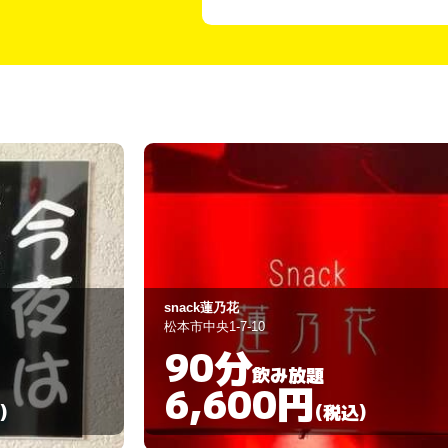
本庄庵
松本市本庄2-6-20
60分
飲み放題
3,000円
)
(税込)