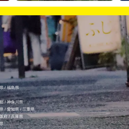
県
/
福島県
都
/
神奈川県
県
/
愛知県
/
三重県
阪府
/
兵庫県
県