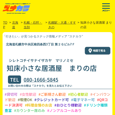
TO
>
北海
>
札幌・石狩・
>
札幌駅・大通・すす
>
知床小さな居酒屋 まり
P
道
当別
きの
の店
「行きたい」が見つかるスナック情報メディア “スナカラ”
北海道札幌市中央区南四条西3丁目 第２Ｇビル7Ｆ
シレトコチイサナイザカヤ マリノミセ
知床小さな居酒屋 まりの店
TEL
080-1666-5845
お問い合わせの際は「スナカラ」を見たとお伝え下さい
#貸切可
#女性歓迎
#ご新規さん歓迎
#初心者歓迎
#インバウン
ド歓迎
#喫煙OK
#クレジットカード可
#電子マネー可
#QRコ
ード決済可
#料理自慢のお店
#おひとり様歓迎
#ドリンク種類
豊富
#カウンター席のみ
#ノンアルコールあり