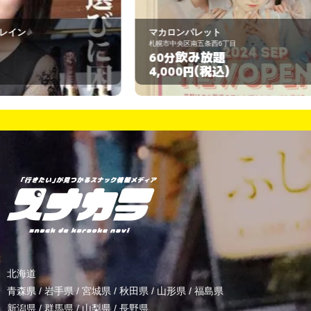
マカロンパレット
B
札幌市中央区南五条西6丁目
札
飲み放題
60分
1
(税込)
4,000円
3
北海道
青森県
/
岩手県
/
宮城県
/
秋田県
/
山形県
/
福島県
新潟県
/
群馬県
/
山梨県
/
長野県