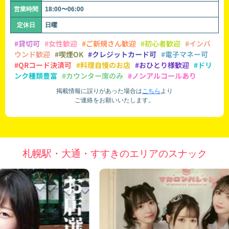
営業時間
18:00〜06:00
定休日
日曜
#貸切可
#女性歓迎
#ご新規さん歓迎
#初心者歓迎
#インバ
ウンド歓迎
#喫煙OK
#クレジットカード可
#電子マネー可
#QRコード決済可
#料理自慢のお店
#おひとり様歓迎
#ドリ
ンク種類豊富
#カウンター席のみ
#ノンアルコールあり
掲載情報に誤りがあった場合は
こちら
より
ご連絡をお願いいたします。
札幌駅・大通・すすきのエリアのスナック