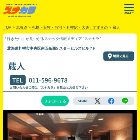
TOP
>
北海道
>
札幌・石狩・当別
>
札幌駅・大通・すすきの
>
蔵人
「行きたい」が見つかるスナック情報メディア “スナカラ”
北海道札幌市中央区南五条西5 スターヒルズビル７F
蔵人
TEL
011-596-9678
お問い合わせの際は「スナカラ」を見たとお伝え下さい
フォローする
SHARE