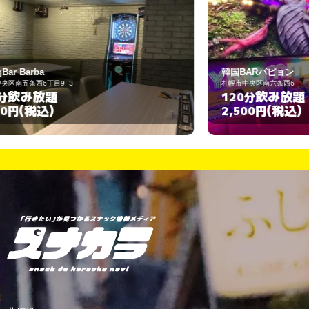
韓国BARパピョン
札幌市中央区南六条西6
札
飲み放題
120分
6
(税込)
2,500円
3