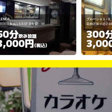
ルーシャトｰⅡ
スナック樹
飾区新小岩2-18-6-1F
江戸川区平井3-24
300分
120
飲み放題
3,000円
3,00
(税込)