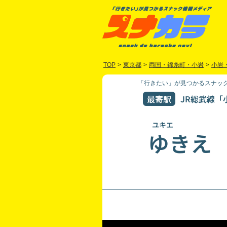
TOP
>
東京都
>
両国・錦糸町・小岩
>
小岩
「行きたい」が見つかるスナック
最寄駅
JR総武線「
ユキエ
ゆきえ