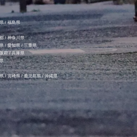
県
/
福島県
都
/
神奈川県
県
/
愛知県
/
三重県
阪府
/
兵庫県
県
県
/
宮崎県
/
鹿児島県
/
沖縄県