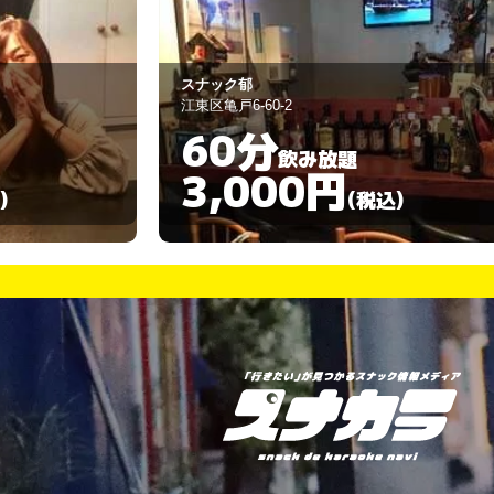
BBA
葛飾区新小岩2-4-2
90分
飲み放題
3,000円
)
(税込)