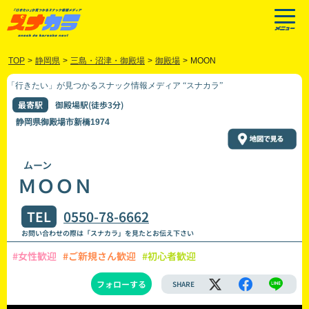
TOP
>
静岡県
>
三島・沼津・御殿場
>
御殿場
>
MOON
「行きたい」が見つかるスナック情報メディア “スナカラ”
最寄駅
御殿場駅(徒歩3分)
静岡県御殿場市新橋1974
ムーン
ＭＯＯＮ
TEL
0550-78-6662
お問い合わせの際は「スナカラ」を見たとお伝え下さい
#女性歓迎
#ご新規さん歓迎
#初心者歓迎
フォローする
SHARE