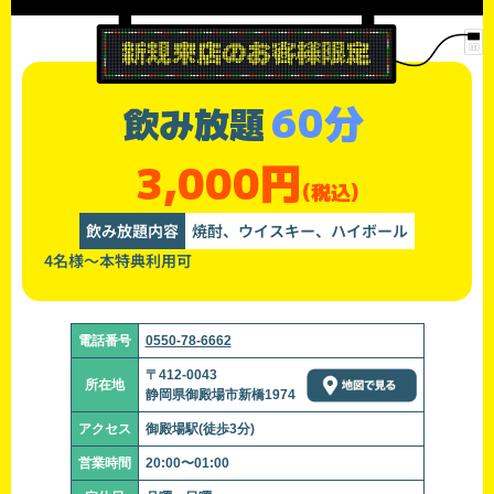
60分
飲み放題
3,000円
(税込)
飲み放題内容
焼酎、ウイスキー、ハイボール
4名様～本特典利用可
電話番号
0550-78-6662
〒412-0043
所在地
静岡県御殿場市新橋1974
アクセス
御殿場駅(徒歩3分)
営業時間
20:00〜01:00