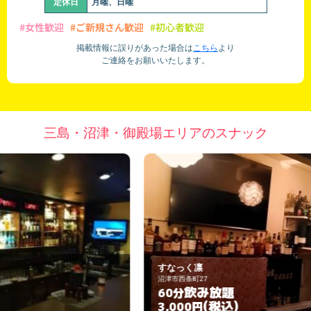
定休日
月曜、日曜
#女性歓迎
#ご新規さん歓迎
#初心者歓迎
掲載情報に誤りがあった場合は
こちら
より
ご連絡をお願いいたします。
三島・沼津・御殿場エリアのスナック
すなっく凛
ス
沼津市西条町27
三
飲み放題
60分
9
(税込)
3,000円
3