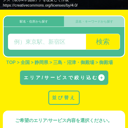
https://creativecommons.org/licenses/by/4.0/
駅名・住所から探す
店名・キーワードから探す
検索
TOP
>
全国
>
静岡県
>
三島・沼津・御殿場
>
御殿場
エリア/サービスで絞り込む
＋
並び替え
ご希望のエリア/サービス内容を選択ください。