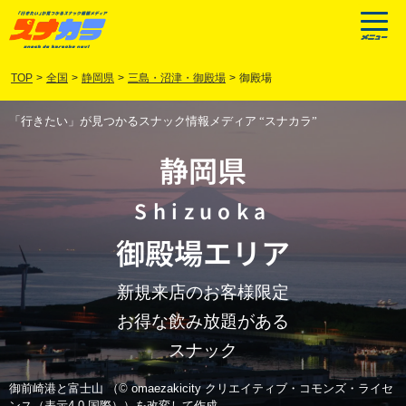
TOP
>
全国
>
静岡県
>
三島・沼津・御殿場
>
御殿場
「行きたい」が見つかるスナック情報メディア “スナカラ”
静岡県
Shizuoka
御殿場
エリア
新規来店のお客様限定
お得な飲み放題がある
スナック
御前崎港と富士山 （© omaezakicity クリエイティブ・コモンズ・ライセ
ンス（表示4.0 国際））を改変して作成