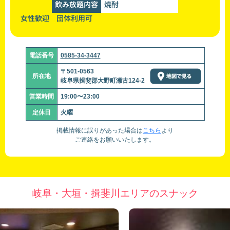
飲み放題内容
焼酎
女性歓迎 団体利用可
電話番号
0585-34-3447
〒501-0563
所在地
岐阜県揖斐郡大野町瀬古124-2
営業時間
19:00〜23:00
定休日
火曜
掲載情報に誤りがあった場合は
こちら
より
ご連絡をお願いいたします。
岐阜・大垣・揖斐川エリアのスナック