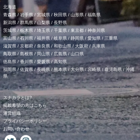
北海道
青森県
/
岩手県
/
宮城県
/
秋田県
/
山形県
/
福島県
新潟県
/
群馬県
/
山梨県
/
長野県
茨城県
/
栃木県
/
埼玉県
/
千葉県
/
東京都
/
神奈川県
富山県
/
石川県
/
福井県
/
岐阜県
/
静岡県
/
愛知県
/
三重県
滋賀県
/
京都府
/
奈良県
/
和歌山県
/
大阪府
/
兵庫県
鳥取県
/
島根県
/
岡山県
/
広島県
/
山口県
徳島県
/
香川県
/
愛媛県
/
高知県
福岡県
/
佐賀県
/
長崎県
/
熊本県
/
大分県
/
宮崎県
/
鹿児島県
/
沖縄
県
スナカラとは?
掲載希望の方はこちら
運営組織
プライバシーポリシー
お問い合わせ