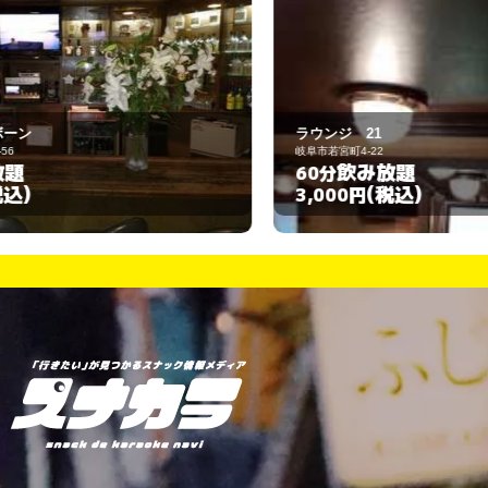
ラウンジ 21
KI
岐阜市若宮町4-22
岐
飲み放題
60分
6
(税込)
3,000円
3