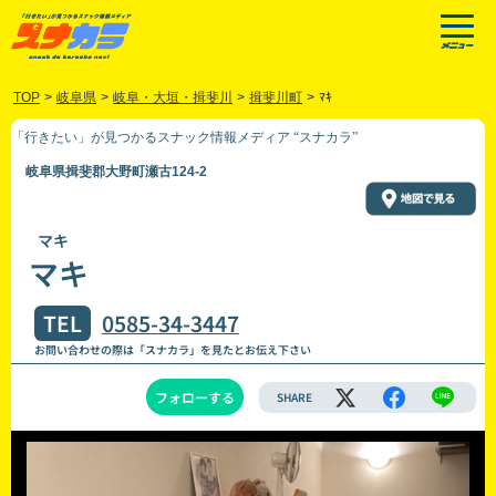
TOP
>
岐阜県
>
岐阜・大垣・揖斐川
>
揖斐川町
>
ﾏｷ
「行きたい」が見つかるスナック情報メディア “スナカラ”
岐阜県揖斐郡大野町瀬古124-2
マキ
マキ
TEL
0585-34-3447
お問い合わせの際は「スナカラ」を見たとお伝え下さい
フォローする
SHARE