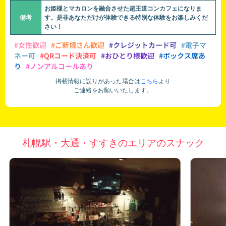
お姫様とマカロンを融合させた超王道コンカフェになりま
備考
す。是非あなただけが体験できる特別な体験をお楽しみくだ
さい！
#女性歓迎
#ご新規さん歓迎
#クレジットカード可
#電子マ
ネー可
#QRコード決済可
#おひとり様歓迎
#ボックス席あ
り
#ノンアルコールあり
掲載情報に誤りがあった場合は
こちら
より
ご連絡をお願いいたします。
札幌駅・大通・すすきのエリアのスナック