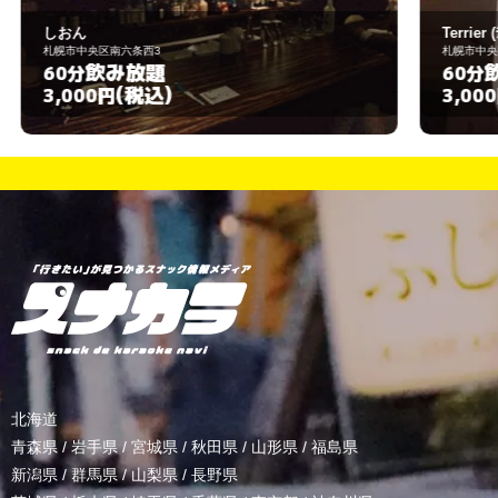
Terrier (ﾃﾘｱ)
札幌市中央区南六条西3丁目
飲み放題
60分
(税込)
3,000円
北海道
青森県
/
岩手県
/
宮城県
/
秋田県
/
山形県
/
福島県
新潟県
/
群馬県
/
山梨県
/
長野県