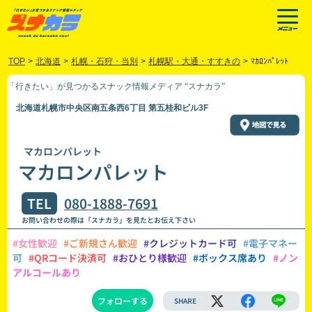
TOP
>
北海道
>
札幌・石狩・当別
>
札幌駅・大通・すすきの
>
ﾏｶﾛﾝﾊﾟﾚｯﾄ
「行きたい」が見つかるスナック情報メディア “スナカラ”
北海道札幌市中央区南五条西6丁目 第五桂和ビル3F
マカロンパレット
マカロンパレット
TEL
080-1888-7691
お問い合わせの際は「スナカラ」を見たとお伝え下さい
#女性歓迎
#ご新規さん歓迎
#クレジットカード可
#電子マネー
可
#QRコード決済可
#おひとり様歓迎
#ボックス席あり
#ノン
アルコールあり
フォローする
SHARE