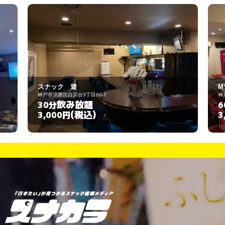
ナック 遊
M²
市須磨区白川台3丁目60-7
神戸市須磨区大田町2-3-
飲み放題
飲み放
0分
60分
(税込)
(税込
,000円
3,000円