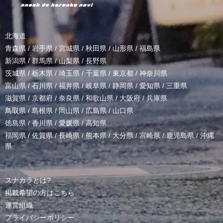
北海道
青森県
/
岩手県
/
宮城県
/
秋田県
/
山形県
/
福島県
新潟県
/
群馬県
/
山梨県
/
長野県
茨城県
/
栃木県
/
埼玉県
/
千葉県
/
東京都
/
神奈川県
富山県
/
石川県
/
福井県
/
岐阜県
/
静岡県
/
愛知県
/
三重県
滋賀県
/
京都府
/
奈良県
/
和歌山県
/
大阪府
/
兵庫県
鳥取県
/
島根県
/
岡山県
/
広島県
/
山口県
徳島県
/
香川県
/
愛媛県
/
高知県
福岡県
/
佐賀県
/
長崎県
/
熊本県
/
大分県
/
宮崎県
/
鹿児島県
/
沖縄
県
スナカラとは?
掲載希望の方はこちら
運営組織
プライバシーポリシー