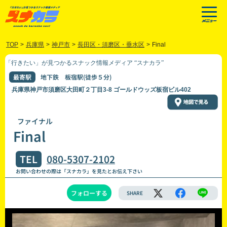
TOP
>
兵庫県
>
神戸市
>
長田区・須磨区・垂水区
>
Final
「行きたい」が見つかるスナック情報メディア “スナカラ”
最寄駅
地下鉄 板宿駅(徒歩５分)
兵庫県神戸市須磨区大田町２丁目3-8 ゴールドウッズ板宿ビル402
ファイナル
Final
TEL
080-5307-2102
お問い合わせの際は「スナカラ」を見たとお伝え下さい
フォローする
SHARE