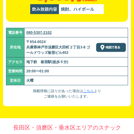
飲み放題内容
焼酎、ハイボール
電話番号
080-5307-2102
〒654-0024
所在地
兵庫県神戸市須磨区大田町２丁目3-8 ゴ
ールドウッズ板宿ビル402
アクセス
地下鉄 板宿駅(徒歩５分)
営業時間
20:00〜01:00
定休日
火曜
掲載情報に誤りがあった場合は
こちら
より
ご連絡をお願いいたします。
長田区・須磨区・垂水区エリアのスナック