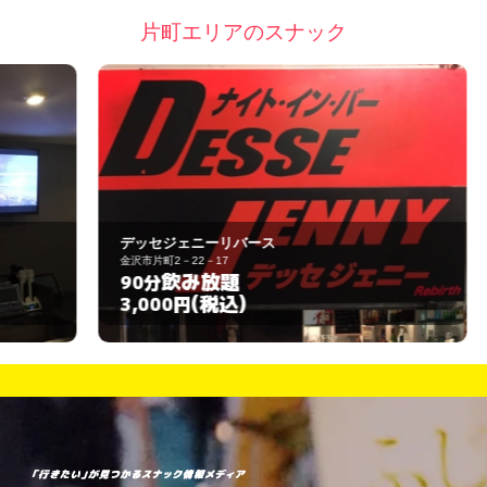
片町エリアのスナック
デッセジェニーリバース
Ｐ
金沢市片町2－22－17
金
飲み放題
90分
6
(税込)
3,000円
3