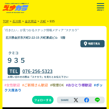
TOP
>
石川県
>
金沢周辺
>
片町
>
935
「行きたい」が見つかるスナック情報メディア “スナカラ”
石川県金沢市片町2-22-15 片町犀成ビル 5階
クミコ
９３５
TEL
076-256-5323
お問い合わせの際は「スナカラ」を見たとお伝え下さい
#女性歓迎
#ご新規さん歓迎
#喫煙OK
#おひとり様歓迎
#ボッ
クス席あり
フォローする
SHARE