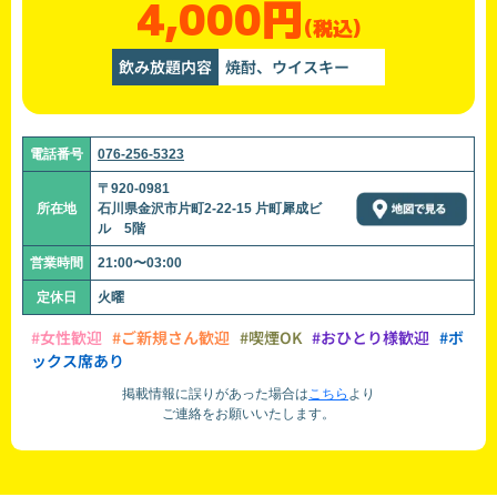
4,000円
(税込)
飲み放題内容
焼酎、ウイスキー
電話番号
076-256-5323
〒920-0981
所在地
石川県金沢市片町2-22-15 片町犀成ビ
ル 5階
営業時間
21:00〜03:00
定休日
火曜
#女性歓迎
#ご新規さん歓迎
#喫煙OK
#おひとり様歓迎
#ボ
ックス席あり
掲載情報に誤りがあった場合は
こちら
より
ご連絡をお願いいたします。