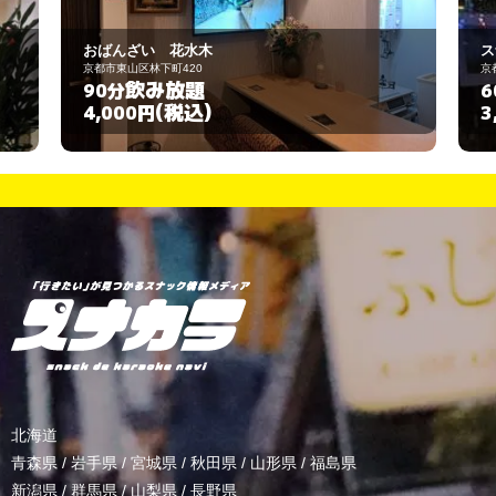
スナック 愛登(ダン)
京都市東山区祇園新橋林下町419
飲み放題
60分
(税込)
3,000円
北海道
青森県
/
岩手県
/
宮城県
/
秋田県
/
山形県
/
福島県
新潟県
/
群馬県
/
山梨県
/
長野県