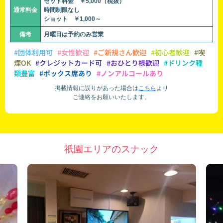
セット料金 ￥5,000（税抜）
通常料金
時間制限なし
ショット ￥1,000～
備考
月曜日は予約のみ営業
#団体利用可
#女性歓迎
#ご新規さん歓迎
#初心者歓迎
#喫
煙OK
#クレジットカード可
#おひとり様歓迎
#ドリンク種
類豊富
#ボックス席あり
#ノンアルコールあり
掲載情報に誤りがあった場合は
こちら
より
ご連絡をお願いいたします。
祇園エリアのスナック