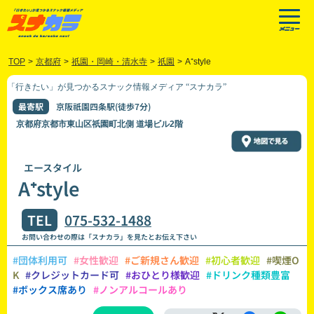
TOP
>
京都府
>
祇園・岡崎・清水寺
>
祇園
>
A⁺style
「行きたい」が見つかるスナック情報メディア “スナカラ”
最寄駅
京阪祇園四条駅(徒歩7分)
京都府京都市東山区祇園町北側 道場ビル2階
エースタイル
A⁺style
TEL
075-532-1488
お問い合わせの際は「スナカラ」を見たとお伝え下さい
#団体利用可
#女性歓迎
#ご新規さん歓迎
#初心者歓迎
#喫煙O
K
#クレジットカード可
#おひとり様歓迎
#ドリンク種類豊富
#ボックス席あり
#ノンアルコールあり