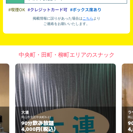
#喫煙OK
#クレジットカード可
#ボックス席あり
掲載情報に誤りがあった場合は
こちら
より
ご連絡をお願いいたします。
中央町・田町・柳町エリアのスナック
ラウンジＡｋｉ
岡山市北区中央町3-37
飲み放題
90分
(税込)
4,000円