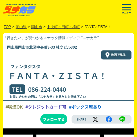
TOP
>
岡山県
>
岡山市
>
中央町・田町・柳町
>
FANTA･ZISTA！
「行きたい」が見つかるスナック情報メディア “スナカラ”
岡山県岡山市北区中央町3-33 社交ビル302
ファンタジスタ
ＦＡＮＴＡ・ＺＩＳＴＡ！
TEL
086-224-0440
お問い合わせの際は「スナカラ」を見たとお伝え下さい
#喫煙OK
#クレジットカード可
#ボックス席あり
フォローする
SHARE