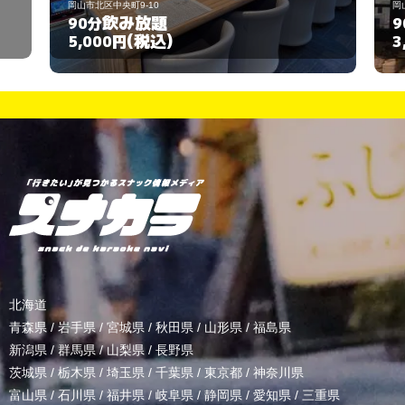
岡山市北区中央町9-10
岡山市北
飲み放題
90分
90分
(税込)
5,000円
3,0
北海道
青森県
/
岩手県
/
宮城県
/
秋田県
/
山形県
/
福島県
新潟県
/
群馬県
/
山梨県
/
長野県
茨城県
/
栃木県
/
埼玉県
/
千葉県
/
東京都
/
神奈川県
富山県
/
石川県
/
福井県
/
岐阜県
/
静岡県
/
愛知県
/
三重県