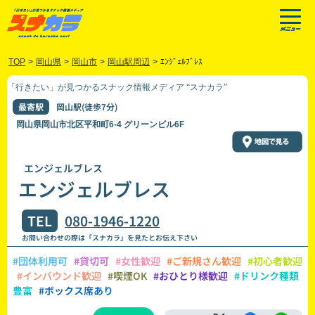
TOP
>
岡山県
>
岡山市
>
岡山駅周辺
>
ｴﾝｼﾞｪﾙﾌﾞﾚｽ
「行きたい」が見つかるスナック情報メディア “スナカラ”
最寄駅
岡山駅(徒歩7分)
岡山県岡山市北区平和町6-4 グリーンビル6F
エンジェルブレス
エンジェルブレス
TEL
080-1946-1220
お問い合わせの際は「スナカラ」を見たとお伝え下さい
#団体利用可
#貸切可
#女性歓迎
#ご新規さん歓迎
#初心者歓迎
#インバウンド歓迎
#喫煙OK
#おひとり様歓迎
#ドリンク種類
豊富
#ボックス席あり