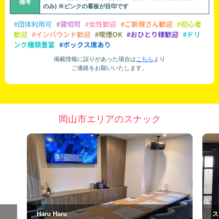
備考
のみ) ※ピンクの看板が目印です
#団体利用可
#貸切可
#女性歓迎
#ご新規さん歓迎
#初心者
歓迎
#インバウンド歓迎
#喫煙OK
#おひとり様歓迎
#ドリ
ンク種類豊富
#ボックス席あり
掲載情報に誤りがあった場合は
こちら
より
ご連絡をお願いいたします。
岡山市エリアのスナック
Haru Haru
スナッ