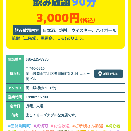
90分
飲み放題
3,000円
(税込)
飲み放題内容
日本酒、焼酎、ウイスキー、ハイボール
焼酎（二階堂、黒霧島、しろ)あります。
電話番号
086-225-8935
〒700-0815
所在地
岡山県岡山市北区野田屋町2-2-16 ニュー
岡ビル
アクセス
岡山駅(徒歩１０分)
営業時間
18:00〜02:00
定休日
月曜、火曜
備考
楽しくリーズナブルなお店です。
#団体利用可
#貸切可
#女性歓迎
#ご新規さん歓迎
#初心者