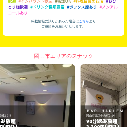
歓迎
#インバウンド歓迎
#喫煙OK
#料理自慢のお店
#おひ
とり様歓迎
#ドリンク種類豊富
#ボックス席あり
#ノンアル
コールあり
掲載情報に誤りがあった場合は
こちら
より
ご連絡をお願いいたします。
岡山市エリアのスナック
ＢＡＲ ＨＡＲＬＥＭ
カ
岡山市北区中央町2-14
岡
飲み放題
90分
1
(税込)
3,300円
3