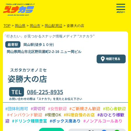
TOP
>
岡山県
>
岡山市
>
岡山駅周辺
>
姿勝大の店
「行きたい」が見つかるスナック情報メディア “スナカラ”
最寄駅
岡山駅(徒歩１０分)
岡山県岡山市北区野田屋町2-2-16 ニュー岡ビル
スガタカツオノミセ
姿勝大の店
TEL
086-225-8935
お問い合わせの際は「スナカラ」を見たとお伝え下さい
#団体利用可
#貸切可
#女性歓迎
#ご新規さん歓迎
#初心者歓迎
#インバウンド歓迎
#喫煙OK
#料理自慢のお店
#おひとり様歓
迎
#ドリンク種類豊富
#ボックス席あり
#ノンアルコールあり