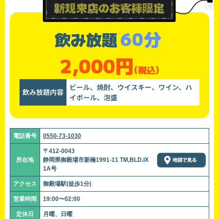
60分
飲み放題
2,000円
(税込)
ビール、焼酎、ウイスキー、ワイン、ハ
飲み放題内容
イボール、泡盛
電話番号
0550-73-1030
〒412-0043
所在地
静岡県御殿場市新橋1991-11 TM,BLD.IX
1A号
アクセス
御殿場駅(徒歩1分)
営業時間
19:00〜02:00
定休日
月曜、日曜