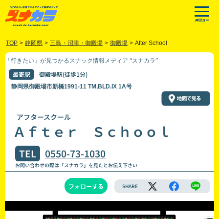
TOP
>
静岡県
>
三島・沼津・御殿場
>
御殿場
>
After School
「行きたい」が見つかるスナック情報メディア “スナカラ”
最寄駅
御殿場駅(徒歩1分)
静岡県御殿場市新橋1991-11 TM,BLD.IX 1A号
アフタースクール
Ａｆｔｅｒ Ｓｃｈｏｏｌ
TEL
0550-73-1030
お問い合わせの際は「スナカラ」を見たとお伝え下さい
フォローする
SHARE