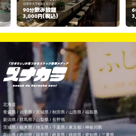
沼津市上土町76
飲み放題
60分
(税込)
3,000円
北海道
青森県
/
岩手県
/
宮城県
/
秋田県
/
山形県
/
福島県
新潟県
/
群馬県
/
山梨県
/
長野県
茨城県
/
栃木県
/
埼玉県
/
千葉県
/
東京都
/
神奈川県
富山県
/
石川県
/
福井県
/
岐阜県
/
静岡県
/
愛知県
/
三重県