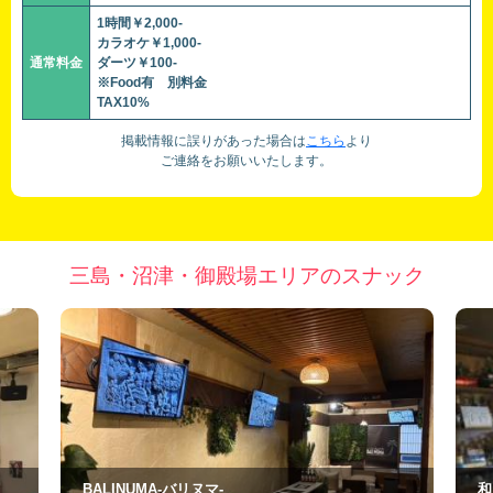
1時間￥2,000-
カラオケ￥1,000-
通常料金
ダーツ￥100-
※Food有 別料金
TAX10%
掲載情報に誤りがあった場合は
こちら
より
ご連絡をお願いいたします。
三島・沼津・御殿場エリアのスナック
和風スナック けい