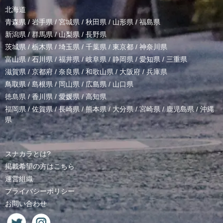
北海道
青森県
/
岩手県
/
宮城県
/
秋田県
/
山形県
/
福島県
新潟県
/
群馬県
/
山梨県
/
長野県
茨城県
/
栃木県
/
埼玉県
/
千葉県
/
東京都
/
神奈川県
富山県
/
石川県
/
福井県
/
岐阜県
/
静岡県
/
愛知県
/
三重県
滋賀県
/
京都府
/
奈良県
/
和歌山県
/
大阪府
/
兵庫県
鳥取県
/
島根県
/
岡山県
/
広島県
/
山口県
徳島県
/
香川県
/
愛媛県
/
高知県
福岡県
/
佐賀県
/
長崎県
/
熊本県
/
大分県
/
宮崎県
/
鹿児島県
/
沖縄
県
スナカラとは?
掲載希望の方はこちら
運営組織
プライバシーポリシー
お問い合わせ