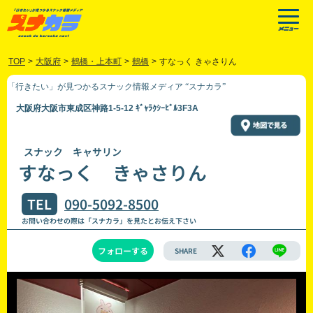
TOP
>
大阪府
>
鶴橋・上本町
>
鶴橋
>
すなっく きゃさりん
「行きたい」が見つかるスナック情報メディア “スナカラ”
大阪府大阪市東成区神路1-5-12 ｷﾞｬﾗｸｼｰﾋﾞﾙ3F3A
スナック キャサリン
すなっく きゃさりん
TEL
090-5092-8500
お問い合わせの際は「スナカラ」を見たとお伝え下さい
フォローする
SHARE