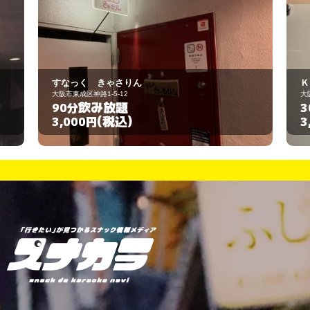
すなっく きゃさりん
Ｋ
大阪市東成区神路1-5-12
大
飲み放題
90分
3
(税込)
3,000円
3