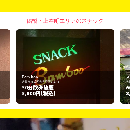
鶴橋・上本町エリアのスナック
Bam boo
ス
大阪市東成区大今里西3-17-5
大
飲み放題
30分
6
(税込)
3,000円
3