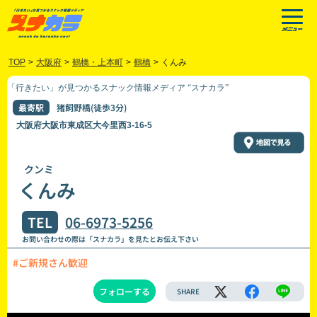
TOP
>
大阪府
>
鶴橋・上本町
>
鶴橋
>
くんみ
「行きたい」が見つかるスナック情報メディア “スナカラ”
最寄駅
猪飼野橋(徒歩3分)
大阪府大阪市東成区大今里西3-16-5
クンミ
くんみ
TEL
06-6973-5256
お問い合わせの際は「スナカラ」を見たとお伝え下さい
#ご新規さん歓迎
フォローする
SHARE