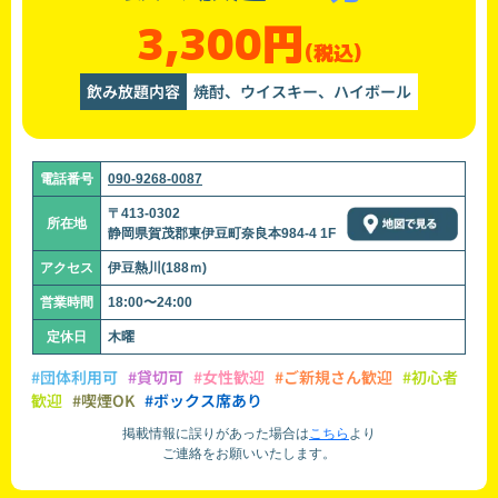
3,300円
(税込)
飲み放題内容
焼酎、ウイスキー、ハイボール
電話番号
090-9268-0087
〒413-0302
所在地
静岡県賀茂郡東伊豆町奈良本984-4 1F
アクセス
伊豆熱川(188ｍ)
営業時間
18:00〜24:00
定休日
木曜
#団体利用可
#貸切可
#女性歓迎
#ご新規さん歓迎
#初心者
歓迎
#喫煙OK
#ボックス席あり
掲載情報に誤りがあった場合は
こちら
より
ご連絡をお願いいたします。