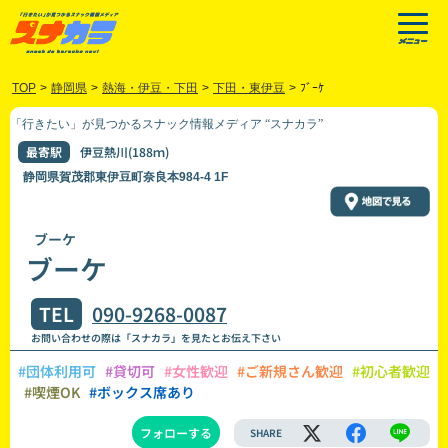
TOP
>
静岡県
>
熱海・伊豆・下田
>
下田・東伊豆
>
ﾌﾞｰｹ
「行きたい」が見つかるスナック情報メディア “スナカラ”
最寄駅
伊豆熱川(188ｍ)
静岡県賀茂郡東伊豆町奈良本984-4 1F
ブーケ
ブーケ
TEL
090-9268-0087
お問い合わせの際は「スナカラ」を見たとお伝え下さい
#団体利用可
#貸切可
#女性歓迎
#ご新規さん歓迎
#初心者歓迎
#喫煙OK
#ボックス席あり
フォローする
SHARE