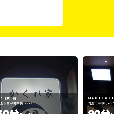
ＡＨＡＬＫＩＴＡ
Juno
府市車塚町2-27
岩国市麻里布町3-1
90分
60分