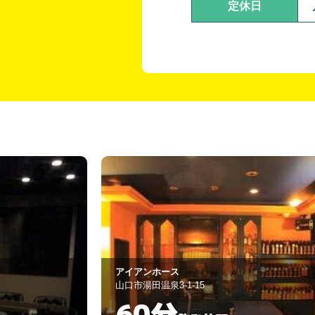
定休日
ア、ミュゼ
防府市天神1
60分