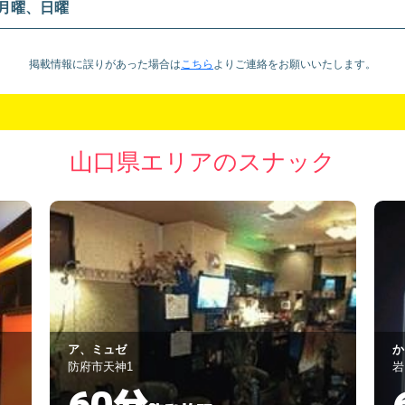
月曜、日曜
掲載情報に誤りがあった場合は
こちら
より
ご連絡をお願いいたします。
山口県エリアのスナック
かくれ家 縁
Ｍ
岩国市由宇町中央1-3-21
防
60分