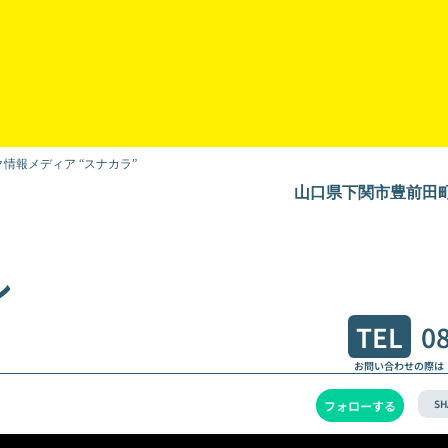
情報メディア “スナカラ”
山口県下関市豊前田町1
ル
TEL
0
お問い合わせの際は
SH
フォローする