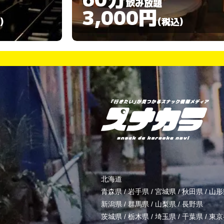
飲み放題
3,000円
)
(税込)
北海道
青森県
/
岩手県
/
宮城県
/
秋田県
/
山形
新潟県
/
群馬県
/
山梨県
/
長野県
茨城県
/
栃木県
/
埼玉県
/
千葉県
/
東京