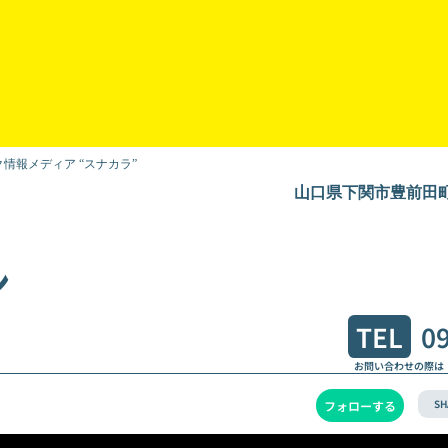
情報メディア “スナカラ”
山口県下関市豊前田町1
ン
TEL
0
お問い合わせの際は
SH
フォローする