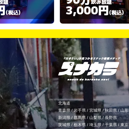
飲み放題
3,000円
)
(税込)
北海道
青森県
/
岩手県
/
宮城県
/
秋田県
/
山形
新潟県
/
群馬県
/
山梨県
/
長野県
茨城県
/
栃木県
/
埼玉県
/
千葉県
/
東京