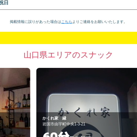
祝日
掲載情報に誤りがあった場合は
こちら
より
ご連絡をお願いいたします。
山口県エリアのスナック
かくれ家 縁
S
岩国市由宇町中央1-3-21
岩
60分