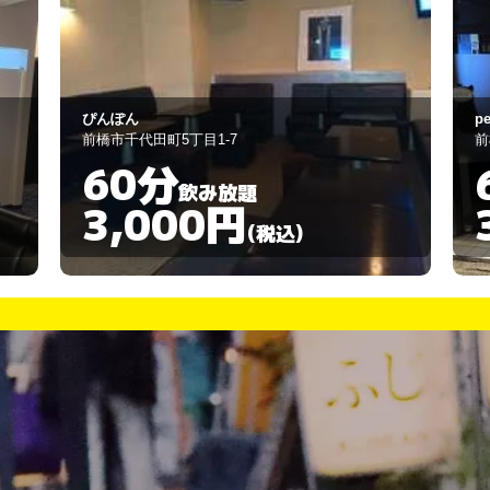
petit・chat 小猫
マ
前橋市千代田町4-2-6
前
60分
飲み放題
3,000円
(税込)