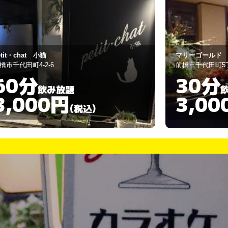
リーゴールド
スナック マイ
橋市千代田町5丁目2-10
前橋市千代田町5-5
30分
60分
飲み放題
3,000円
3,00
(税込)