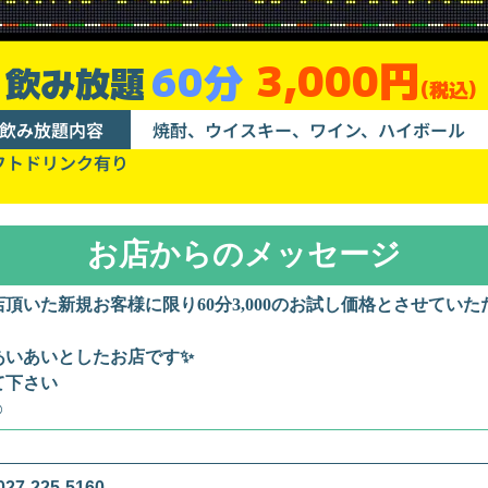
3,000円
60分
飲み放題
(税込)
飲み放題内容
焼酎、ウイスキー、ワイン、ハイボール
フトドリンク有り
お店からのメッセージ
頂いた新規お客様に限り60分3,000のお試し価格とさせていた
いあいとしたお店です✨️
て下さい
️
027-225-5160