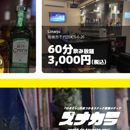
ぴんぽん
前橋市千代田町5丁目1-7
60分
飲み放題
3,000円
)
(税込)