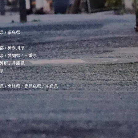
県
/
福島県
都
/
神奈川県
県
/
愛知県
/
三重県
阪府
/
兵庫県
県
県
/
宮崎県
/
鹿児島県
/
沖縄県