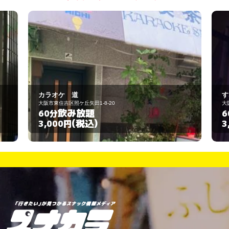
カラオケ 道
す
大阪市東住吉区照ケ丘矢田1-8-20
大
飲み放題
60分
6
(税込)
3,000円
3