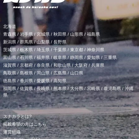
北海道
青森県
/
岩手県
/
宮城県
/
秋田県
/
山形県
/
福島県
新潟県
/
群馬県
/
山梨県
/
長野県
茨城県
/
栃木県
/
埼玉県
/
千葉県
/
東京都
/
神奈川県
富山県
/
石川県
/
福井県
/
岐阜県
/
静岡県
/
愛知県
/
三重県
滋賀県
/
京都府
/
奈良県
/
和歌山県
/
大阪府
/
兵庫県
鳥取県
/
島根県
/
岡山県
/
広島県
/
山口県
徳島県
/
香川県
/
愛媛県
/
高知県
福岡県
/
佐賀県
/
長崎県
/
熊本県
/
大分県
/
宮崎県
/
鹿児島県
/
沖縄
県
スナカラとは?
掲載希望の方はこちら
運営組織