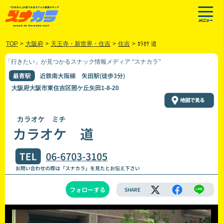
TOP
>
大阪府
>
天王寺・新世界・住吉
>
住吉
>
ｶﾗｵｹ 道
「行きたい」が見つかるスナック情報メディア “スナカラ”
最寄駅
近鉄南大阪線 矢田駅(徒歩3分)
大阪府大阪市東住吉区照ケ丘矢田1-8-20
カラオケ ミチ
カラオケ 道
TEL
06-6703-3105
お問い合わせの際は「スナカラ」を見たとお伝え下さい
フォローする
SHARE