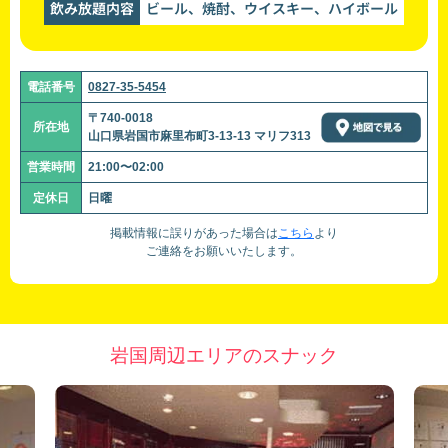
飲み放題内容
ビール、焼酎、ウイスキー、ハイボール
電話番号
0827-35-5454
〒740-0018
所在地
山口県岩国市麻里布町3-13-13 マリフ313
営業時間
21:00〜02:00
定休日
日曜
掲載情報に誤りがあった場合は
こちら
より
ご連絡をお願いいたします。
岩国周辺エリアのスナック