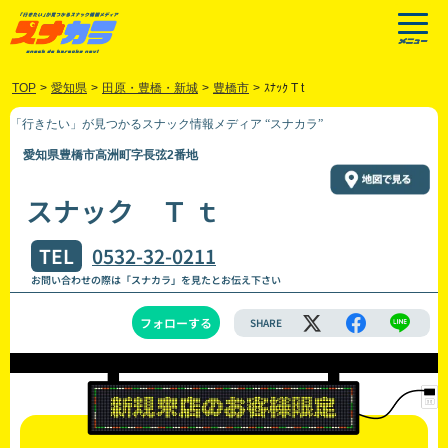
TOP
>
愛知県
>
田原・豊橋・新城
>
豊橋市
>
ｽﾅｯｸ T t
「行きたい」が見つかるスナック情報メディア “スナカラ”
愛知県豊橋市高洲町字長弦2番地
スナック Ｔ ｔ
TEL
0532-32-0211
お問い合わせの際は「スナカラ」を見たとお伝え下さい
フォローする
SHARE