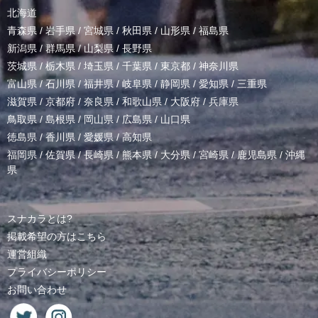
北海道
青森県
/
岩手県
/
宮城県
/
秋田県
/
山形県
/
福島県
新潟県
/
群馬県
/
山梨県
/
長野県
茨城県
/
栃木県
/
埼玉県
/
千葉県
/
東京都
/
神奈川県
富山県
/
石川県
/
福井県
/
岐阜県
/
静岡県
/
愛知県
/
三重県
滋賀県
/
京都府
/
奈良県
/
和歌山県
/
大阪府
/
兵庫県
鳥取県
/
島根県
/
岡山県
/
広島県
/
山口県
徳島県
/
香川県
/
愛媛県
/
高知県
福岡県
/
佐賀県
/
長崎県
/
熊本県
/
大分県
/
宮崎県
/
鹿児島県
/
沖縄
県
スナカラとは?
掲載希望の方はこちら
運営組織
プライバシーポリシー
お問い合わせ