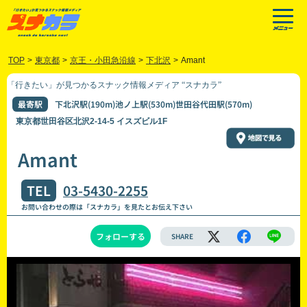
TOP
>
東京都
>
京王・小田急沿線
>
下北沢
>
Amant
「行きたい」が見つかるスナック情報メディア “スナカラ”
最寄駅
下北沢駅(190m)池ノ上駅(530m)世田谷代田駅(570m)
東京都世田谷区北沢2-14-5 イスズビル1F
Amant
TEL
03-5430-2255
お問い合わせの際は「スナカラ」を見たとお伝え下さい
フォローする
SHARE