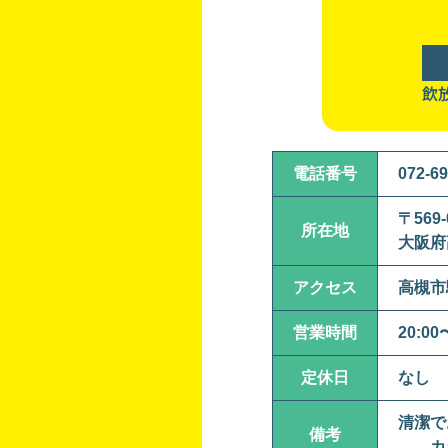
飲
電話番号
072-69
〒569-
所在地
大阪府
アクセス
高槻市駅
営業時間
20:00
定休日
なし
清潔
備考
カラ