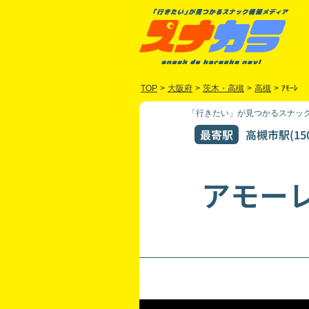
TOP
>
大阪府
>
茨木・高槻
>
高槻
>
ｱﾓｰﾚ
「行きたい」が見つかるスナック
最寄駅
高槻市駅(15
アモー