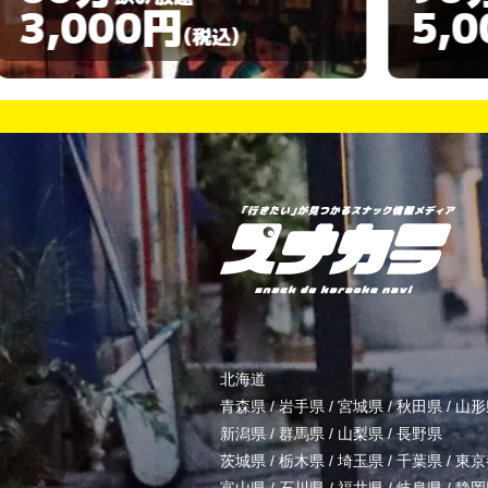
5,000円
)
(税込)
北海道
青森県
/
岩手県
/
宮城県
/
秋田県
/
山形
新潟県
/
群馬県
/
山梨県
/
長野県
茨城県
/
栃木県
/
埼玉県
/
千葉県
/
東京
富山県
/
石川県
/
福井県
/
岐阜県
/
静岡