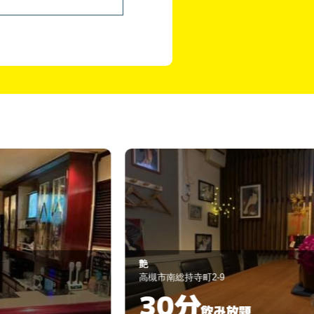
スナック まり
槻市南総持寺町2-9
高槻市城北町2丁目
30分
60分
飲み放題