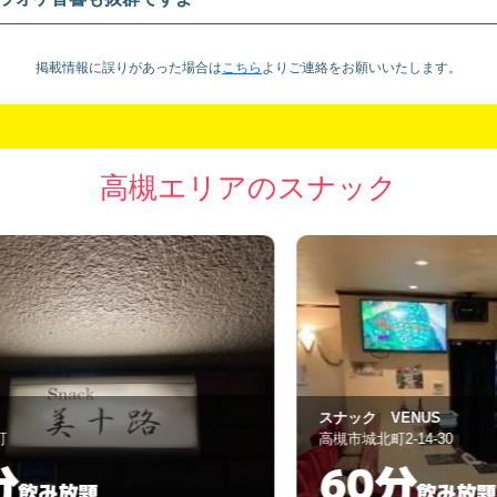
掲載情報に誤りがあった場合は
こちら
より
ご連絡をお願いいたします。
高槻エリアのスナック
スナック VENUS
艶
高槻市城北町2-14-30
高
60分
飲み放題