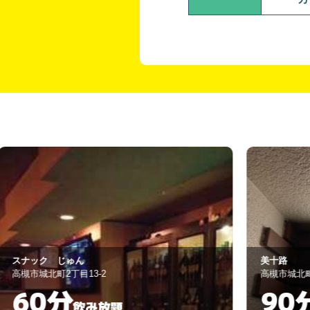
美十路
高槻市城北町
90分
飲み放題