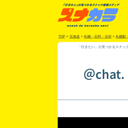
TOP
>
北海道
>
札幌・石狩・当別
>
札幌駅
「行きたい」が見つかるスナック
＠chat.