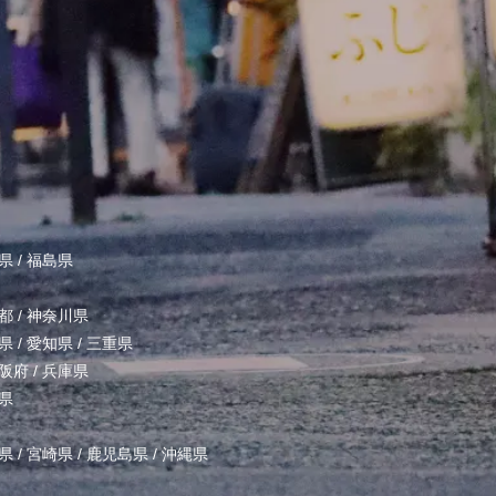
県
/
福島県
都
/
神奈川県
県
/
愛知県
/
三重県
阪府
/
兵庫県
県
県
/
宮崎県
/
鹿児島県
/
沖縄県