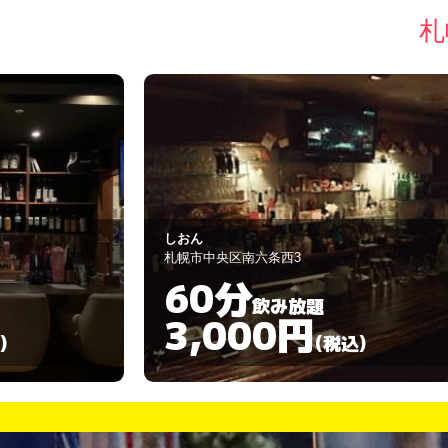
札
La chou chou
札幌市中央区南五条西五丁目
90分
飲み放題
3,000円
)
(税込)