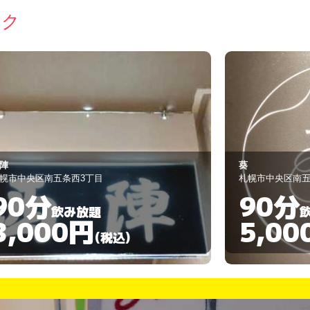
ック
EartH
幌市中央区南五条西６−9−3
札幌市中央区南五条
90分
90分
飲み放題
5,000円
3,50
(税込)