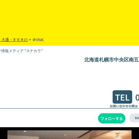
・大通・すすきの
>
＠chat.
情報メディア “スナカラ”
北海道札幌市中央区南五
TEL
お問い合わせの際は
SH
フォローする