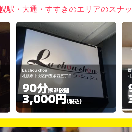
幌駅・大通・すすきのエリアのスナ
西陣
葵
札幌市中央区南五条西3丁目
札
90分
飲み放題
3,000円
(税込)