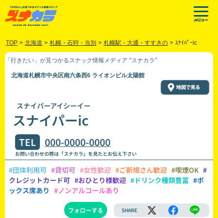
TOP
>
北海道
>
札幌・石狩・当別
>
札幌駅・大通・すすきの
>
ｽﾅｲﾊﾟｰic
「行きたい」が見つかるスナック情報メディア “スナカラ”
北海道札幌市中央区南六条西6 ライオンビル太陽館
スナイパーアイシーイー
スナイパーic
TEL
000-0000-0000
お問い合わせの際は「スナカラ」を見たとお伝え下さい
#団体利用可
#貸切可
#女性歓迎
#ご新規さん歓迎
#喫煙OK
#
クレジットカード可
#おひとり様歓迎
#ドリンク種類豊富
#ボ
ックス席あり
#ノンアルコールあり
フォローする
SHARE